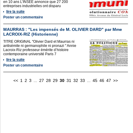
en 10 ans L’INSEE annonce que 27 200
entreprises industriel­les ont disparu
lire la suite
Poster un commentaire
MAURRAS : "Les impensés de M. OLIVIER DARD" par Mme
LACROIX-RIZ (Historienne)
TITRE ORIGINAL "Olivier Dard et Maurras ni
antisémite ni germanophile ni pronazi " Annie
Lacroix-Riz professeur émérite d’histoire
contemporaine université Paris 7
lire la suite
Poster un commentaire
<<
1
2
3
...
27
28
29
30
31
32
33
...
45
46
47
>>