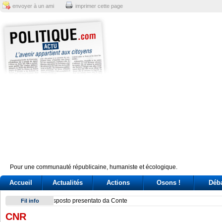
envoyer à un ami
imprimer cette page
Pour une communauté républicaine, humaniste et écologique.
Accueil
Actualités
Actions
Osons !
Déb
Scontro su Schengen, tensioni nel governo. Passa la linea 
Fil info
CNR