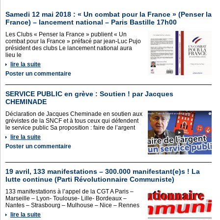
Samedi 12 mai 2018 : « Un combat pour la France » (Penser la
France) – lancement national – Paris Bastille 17h00
Les Clubs « Penser la France » publient « Un
combat pour la France » préfacé par jean-Luc Pujo
président des clubs Le lancement national aura
lieu le
lire la suite
Poster un commentaire
SERVICE PUBLIC en grève : Soutien ! par Jacques
CHEMINADE
Déclaration de Jacques Cheminade en soutien aux
grévistes de la SNCF et à tous ceux qui défendent
le service public Sa proposition : faire de l’argent
lire la suite
Poster un commentaire
19 avril, 133 manifestations – 300.000 manifestant(e)s ! La
lutte continue (Parti Révolutionnaire Communiste)
133 manifestations à l’appel de la CGT A Paris –
Marseille – Lyon- Toulouse- Lille- Bordeaux –
Nantes – Strasbourg – Mulhouse – Nice – Rennes
lire la suite