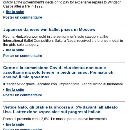
outcry at the government's decision to pay for expensive repairs to Windsor
Castle after a fire in 1992.
lire la suite
Poster un commentaire
Japanese dancers win ballet prizes in Moscow
Ryoma Hudzeleu won gold in the senior men's solo category at the
International Ballet Competition. Sakura Nagai received the bronze medal in
the girls' solo category.
lire la suite
Poster un commentaire
Conte e la commisione Covid: «La destra non vuole
ascoltarmi ma solo tenere in piedi un circo. Premiato chi
accusò il mio governo»
Il leader M5S: grave l’accordo con l’imprenditore Bianchi vicino ai meloniani
lire la suite
Poster un commentaire
Vertice Nato, gli Stati e la rincorsa al 5% davanti all’alleato
Usa. L’attenzione «speciale» sui progressi italiani
Roma si presenta con il 2,8%. Le mosse per un nuovo incremento
lire la suite