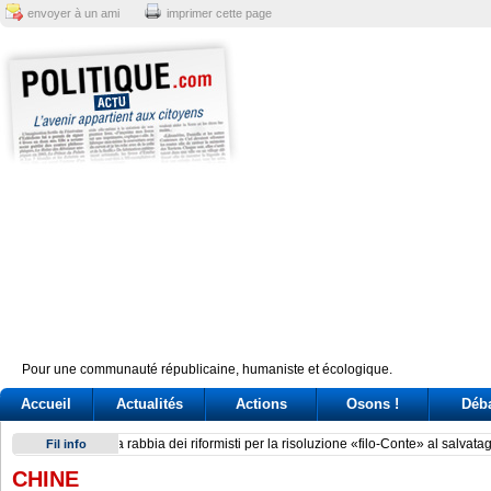
envoyer à un ami
imprimer cette page
Pour une communauté républicaine, humaniste et écologique.
Accueil
Actualités
Actions
Osons !
Déb
Brazil’s Lula battles Trump and Milei over perceived electio
Fil info
CHINE