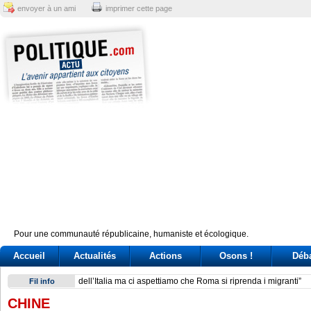
envoyer à un ami
imprimer cette page
Pour une communauté républicaine, humaniste et écologique.
Accueil
Actualités
Actions
Osons !
Déb
Giuseppe Conte, un’«agenda» per la leadership (ma il caso 
Fil info
CHINE