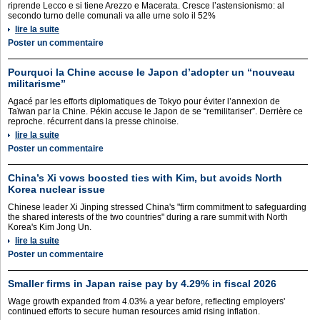
riprende Lecco e si tiene Arezzo e Macerata. Cresce l’astensionismo: al
secondo turno delle comunali va alle urne solo il 52%
lire la suite
Poster un commentaire
Pourquoi la Chine accuse le Japon d’adopter un “nouveau
militarisme”
Agacé par les efforts diplomatiques de Tokyo pour éviter l’annexion de
Taïwan par la Chine. Pékin accuse le Japon de se “remilitariser”. Derrière ce
reproche. récurrent dans la presse chinoise.
lire la suite
Poster un commentaire
China’s Xi vows boosted ties with Kim, but avoids North
Korea nuclear issue
Chinese leader Xi Jinping stressed China's "firm commitment to safeguarding
the shared interests of the two countries" during a rare summit with North
Korea's Kim Jong Un.
lire la suite
Poster un commentaire
Smaller firms in Japan raise pay by 4.29% in fiscal 2026
Wage growth expanded from 4.03% a year before, reflecting employers'
continued efforts to secure human resources amid rising inflation.