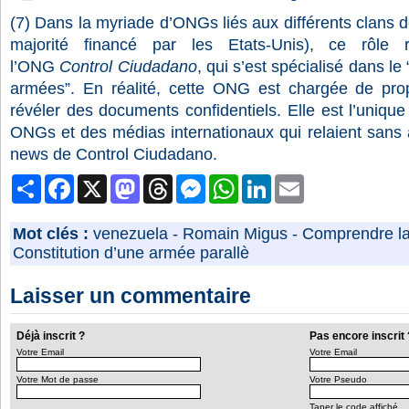
(7)
Dans la myriade d’ONGs liés aux différents clans d
majorité financé par les Etats-Unis), ce rôle 
l’ONG
Control Ciudadano
, qui s’est spécialisé dans le
armées”. En réalité, cette ONG est chargée de pr
révéler des documents confidentiels. Elle est l’unique
ONGs et des médias internationaux qui relaient sans a
news de Control Ciudadano.
Partager
Facebook
X
Mastodon
Threads
Messenger
WhatsApp
LinkedIn
Email
Mot clés :
venezuela
-
Romain Migus
-
Comprendre la 
Constitution d’une armée parallè
Laisser un commentaire
Déjà inscrit ?
Pas encore inscrit 
Votre Email
Votre Email
Votre Mot de passe
Votre Pseudo
Taper le code affiché