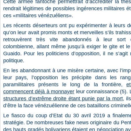
Cette armée fantoche permettrait d’accréditer la thès
rendrait légitimes de possibles ingérences militaires 
ces «militaires vénézuéliens».
Les récents déserteurs ont pu expérimenter à leurs dé
qu’on leur avait promis monts et merveilles s’ils trahiss
retrouvèrent très vite abandonnés à leur sort 
colombienne, allant même jusqu’à exiger le gite et le
Guaido. Pour les politiciens d’opposition, il ne s’agit 
politique.
En les abandonnant à une misère certaine, avec l’impo
leur pays, l’opposition les précipite dans les r
paramilitaires présents le long de la frontière,
e
commencent déjà à monnayer
leur connaissance (5).
structures d’extrême droite étant punie par la mort
, i
d’être la face vénézuélienne de ces bataillons criminell
Le fiasco du coup d’Etat du 30 avril 2019 a finalem
stratégie. De nombreuses fake news originaire du Pent
des hauts gradés bolivariens étaient en négociation avec