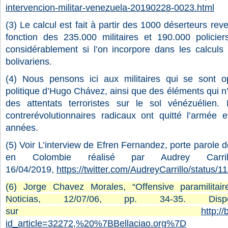
intervencion-militar-venezuela-20190228-0023.html
(3)
Le calcul est fait à partir des 1000 déserteurs rev
fonction des 235.000 militaires et 190.000 policiers
considérablement si l’on incorpore dans les calculs 
bolivariens.
(4)
Nous pensons ici aux militaires qui se sont o
politique d’Hugo Chávez, ainsi que des éléments qui n
des attentats terroristes sur le sol vénézuélien. 
contrerévolutionnaires radicaux ont quitté l’armée e
années.
(5)
Voir L’interview de Efren Fernandez, porte parole 
en Colombie réalisé par Audrey Car
16/04/2019,
https://twitter.com/AudreyCarrillo/statu
(6) Jorge Chavez Morales, “Offensive paramilitai
Noticias, 12/07/06, pp. 34-35. Disp
sur
http://
id_article=32272,%20%7BBellaciao.org%7D