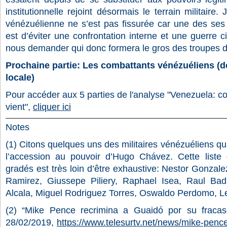
institutionnelle rejoint désormais le terrain militaire
vénézuélienne ne s’est pas fissurée car une des ses 
est d’éviter une confrontation interne et une guerre 
nous demander qui donc formera le gros des troupes
Prochaine partie: Les combattants vénézuéliens (dés
locale)
Pour accéder aux 5 parties de l'analyse "Venezuela: c
vient",
cliquer ici
Notes
(1)
Citons quelques uns des militaires vénézuéliens qui 
l’accession au pouvoir d’Hugo Chávez. Cette list
gradés est très loin d’être exhaustive: Nestor Gonza
Ramirez, Giussepe Piliery, Raphael Isea, Raul Badu
Alcala, Miguel Rodriguez Torres, Oswaldo Perdomo, L
(2) “Mike Pence recrimina a Guaidó por su fraca
28/02/2019,
https://www.telesurtv.net/news/mike-pence