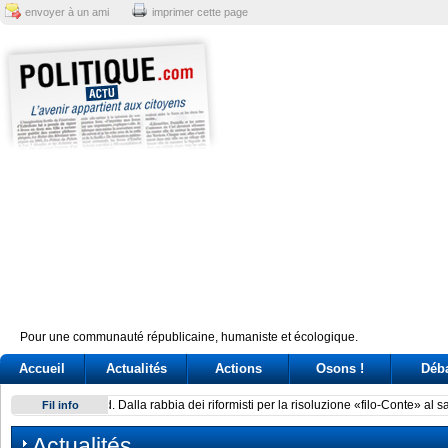
envoyer à un ami
imprimer cette page
Pour une communauté républicaine, humaniste et écologique.
Accueil
Actualités
Actions
Osons !
Déb
Brazil’s Lula battles Trump and Milei over perceived electio
Fil info
Actualités