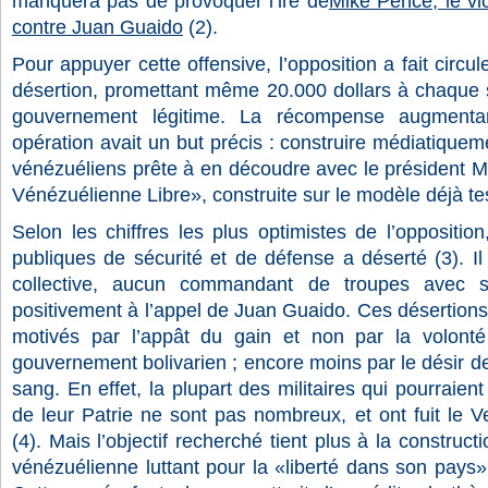
manquera pas de provoquer l’ire de
Mike Pence, le vi
contre Juan Guaido
(2).
Pour appuyer cette offensive, l’opposition a fait circ
désertion, promettant même 20.000 dollars à chaque s
gouvernement légitime. La récompense augmentan
opération avait un but précis : construire médiatique
vénézuéliens prête à en découdre avec le président 
Vénézuélienne Libre», construite sur le modèle déjà te
Selon les chiffres les plus optimistes de l’oppositi
publiques de sécurité et de défense a déserté (3). I
collective, aucun commandant de troupes avec s
positivement à l’appel de Juan Guaido. Ces désertions 
motivés par l’appât du gain et non par la volonté 
gouvernement bolivarien ; encore moins par le désir de
sang. En effet, la plupart des militaires qui pourraient
de leur Patrie ne sont pas nombreux, et ont fuit le 
(4). Mais l’objectif recherché tient plus à la constru
vénézuélienne luttant pour la «liberté dans son pays» 