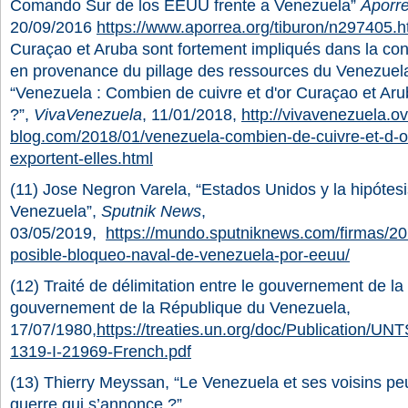
Comando Sur de los EEUU frente a Venezuela”
Aporr
20/09/2016
https://www.aporrea.org/tiburon/n297405.h
Curaçao et Aruba sont fortement impliqués dans la con
en provenance du pillage des ressources du Venezuel
“Venezuela : Combien de cuivre et d'or Curaçao et Aru
?”,
VivaVenezuela
, 11/01/2018,
http://vivavenezuela.ov
blog.com/2018/01/venezuela-combien-de-cuivre-et-d-o
exportent-elles.html
(11) Jose Negron Varela, “Estados Unidos y la hipótesi
Venezuela”,
Sputnik News
,
03/05/2019,
https://mundo.sputniknews.com/firmas/
posible-bloqueo-naval-de-venezuela-por-eeuu/
(12)
Traité de délimitation entre le gouvernement de la
gouvernement de la République du Venezuela,
17/07/1980,
https://treaties.un.org/doc/Publication/
1319-I-21969-French.pdf
(13) Thierry Meyssan, “Le Venezuela et ses voisins peuv
guerre qui s’annonce ?”,