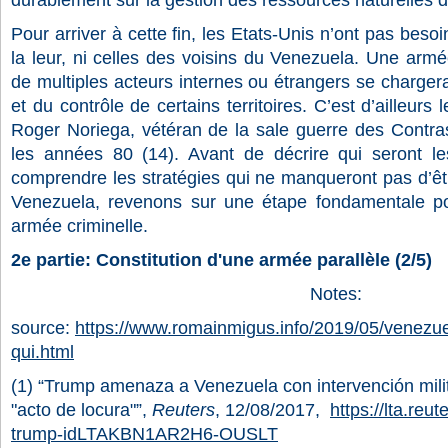
durablement sur la gestion des ressources naturelles
Pour arriver à cette fin, les Etats-Unis n’ont pas besoi
la leur, ni celles des voisins du Venezuela. Une arm
de multiples acteurs internes ou étrangers se chargera
et du contrôle de certains territoires. C’est d’ailleurs
Roger Noriega, vétéran de la sale guerre des Contra
les années 80 (14). Avant de décrire qui seront les
comprendre les stratégies qui ne manqueront pas d’êt
Venezuela, revenons sur une étape fondamentale pou
armée criminelle.
2e partie: Constitution d'une armée parallèle (2/5)
Notes:
source:
https://www.romainmigus.info/2019/05/venezu
qui.html
(1) “Trump amenaza a Venezuela con intervención mili
"acto de locura"”,
Reuters
, 12/08/2017,
https://lta.reu
trump-idLTAKBN1AR2H6-OUSLT