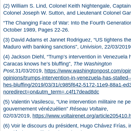
(2) William S. Lind, Colonel Keith Nightengale, Captai
Colonel Joseph W. Sutton, and Lieutenant Colonel Ga
“The Changing Face of War: Into the Fourth Generati
October 1989, Pages 22-26.
(3) David Adams et Jannet Rodriguez, “US tightens th
Maduro with banking sanctions”,
Univision
, 22/03/201
(4) Jackson Diehl, “Trump’s intervention in Venezuela
Caracas knows he’s bluffing”,
The Washington
Post,
31/03/2019,
https://www.washingtonpost.com/opin
opinions/trumps-intervention-in-venezuela-has-stalle
hes-bluffing/2019/03/31/c985f642-5172-11e9-88a1-ed3
noredirect=on&utm_term=.c4f17dead8dc
(5) Valentin Vasilescu, “Une intervention militaire ne p
gouvernement vénézuélien”
Réseau Voltaire
,
02/03/2019,
https://www.voltairenet.org/article205410.
(6) Voir le discours du président, Hugo Chávez Frías, i