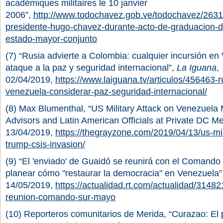
académiques militaires le 10 janvier
2006”,
http://www.todochavez.gob.ve/todochavez/2631
presidente-hugo-chavez-durante-acto-de-graduacion-d
estado-mayor-conjunto
(7) “Rusia advierte a Colombia: cualquier incursión e
ataque a la paz y seguridad internacional”,
La Iguana
,
02/04/2019,
https://www.laiguana.tv/articulos/456463-
venezuela-considerar-paz-seguridad-internacional/
(8) Max Blumenthal, “US Military Attack on Venezuela
Advisors and Latin American Officials at Private DC M
13/04/2019,
https://thegrayzone.com/2019/04/13/us-mil
trump-csis-invasion/
(9) “El 'enviado' de Guaidó se reunirá con el Comand
planear cómo "restaurar la democracia" en Venezuela”
14/05/2019,
https://actualidad.rt.com/actualidad/3148
reunion-comando-sur-mayo
(10) Reporteros comunitarios de Merida, “Curazao: El p