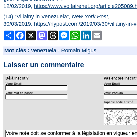
12/02/2019,
https://www.voltairenet.org/article205089.
(14) “Villainy in Venezuela”,
New York Post
,
30/03/2019,
https://nypost.com/2019/03/30/villainy-in-
Partager
Facebook
X
Mastodon
Threads
Messenger
WhatsApp
LinkedIn
Email
Mot clés :
venezuela
-
Romain Migus
Laisser un commentaire
Déjà inscrit ?
Pas encore inscrit 
Votre Email
Votre Email
Votre Mot de passe
Votre Pseudo
Taper le code affiché