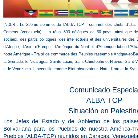
[NDLR : Le 23ème sommet de l'ALBA-TCP - sommet des chefs d'État - s
Caracas (Venezuela). Il a réuni 300 délégués de 60 pays, ainsi que d
sociaux, des partis politiques, des intellectuels et des universitaires de
d'Afrique, d'Asie, d'Europe, d'Amérique du Nord et d'Amérique latine.L'All
notre Amérique - Traité de commerce des Peuples rassemble Antigua-et-Bar
la Grenade, le Nicaragua, Sainte-Lucie, Saint-Christophe-et-Niévès, Saint-
et le Venezuela. Il acceuille comme Etat observateur: Haïti, l'Iran et la Syrie
_
Comunicado Especia
ALBA-TCP
Situación en Palestin
Los Jefes de Estado y de Gobierno de los paíse
Bolivariana para los Pueblos de nuestra América-T
Pueblos (ALBA-TCP) reunidos en Caracas, Venezuela, 