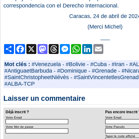
correspondencia con el Derecho Internacional.
Caracas, 24 de abril de 202
(Merci Michel)
___
Partager
Facebook
X
Mastodon
Threads
Messenger
WhatsApp
LinkedIn
Email
Mot clés :
#Venezuela
-
#Bolivie
-
#Cuba
-
#Iran
-
#A
#AntiguaetBarbuda
-
#Dominique
-
#Grenade
-
#Nicar
#SaintChristopheetNiévès
-
#SaintVincentetlesGrenad
#ALBA-TCP
Laisser un commentaire
Déjà inscrit ?
Pas encore inscrit 
Votre Email
Votre Email
Votre Mot de passe
Votre Pseudo
Taper le code affiché