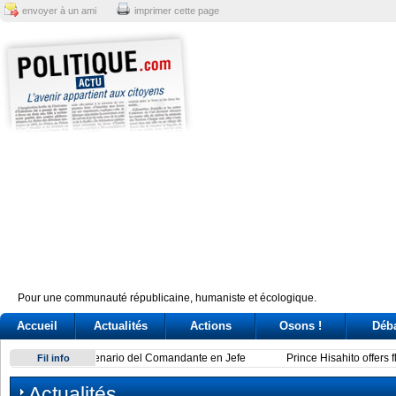
envoyer à un ami
imprimer cette page
Pour une communauté républicaine, humaniste et écologique.
Accueil
Actualités
Actions
Osons !
Déb
Prince Hisahito offers flowers for Hiroshima A-bomb victims
Fil info
Actualités