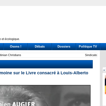
 et écologique.
Osons !
Débats
Dossiers
Politique TV
uba su solidaridad en centenario de Fidel
Exodus
moine sur le Livre consacré à Louis-Alberto