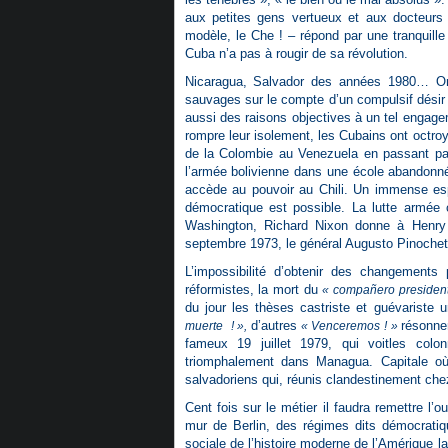
aux petites gens vertueux et aux docteur
modèle, le Che ! – répond par une tranquille
Cuba n’a pas à rougir de sa révolution.
Nicaragua, Salvador des années 1980… On
sauvages sur le compte d’un compulsif désir d
aussi des raisons objectives à un tel engagem
rompre leur isolement, les Cubains ont octroy
de la Colombie au Venezuela en passant par
l’armée bolivienne dans une école abandonné
accède au pouvoir au Chili. Un immense espo
démocratique est possible. La lutte armée
Washington, Richard Nixon donne à Henry Ki
septembre 1973, le général Augusto Pinochet
L’impossibilité d’obtenir des changements 
réformistes, la mort du
« compañero presiden
du jour les thèses castriste et guévarist
d’autres
résonne
muerte
! »,
« Venceremos ! »
fameux 19 juillet 1979, qui voitles colon
triomphalement dans Managua. Capitale où,
salvadoriens qui, réunis clandestinement chez
Cent fois sur le métier il faudra remettre l’
mur de Berlin, des régimes dits démocratiq
sociale de l’histoire moderne de l’Amérique l