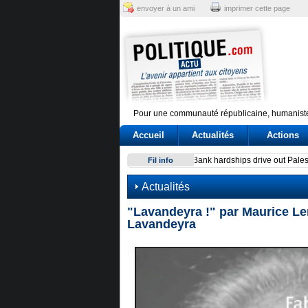
envoyer à un ami
imprimer cette page
Pour une communauté républicaine, humaniste
Accueil
Actualités
Actions
Sindicato italiano lleva a C
Fil info
Actualités
"Lavandeyra !" par Maurice Le
Lavandeyra