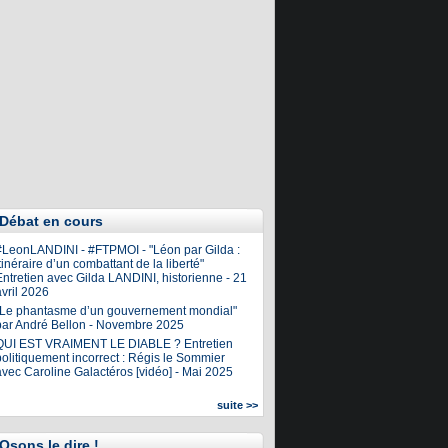
Débat en cours
#LeonLANDINI - #FTPMOI - "Léon par Gilda :
tinéraire d’un combattant de la liberté"
ntretien avec Gilda LANDINI, historienne - 21
vril 2026
"Le phantasme d’un gouvernement mondial"
par André Bellon - Novembre 2025
QUI EST VRAIMENT LE DIABLE ? Entretien
olitiquement incorrect : Régis le Sommier
avec Caroline Galactéros [vidéo] - Mai 2025
suite >>
Osons le dire !