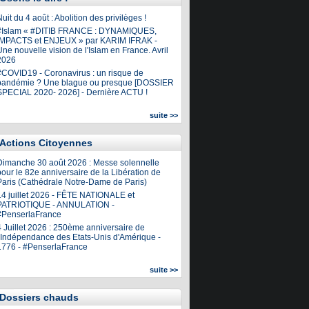
uit du 4 août : Abolition des privilèges !
#Islam « #DITIB FRANCE : DYNAMIQUES,
IMPACTS et ENJEUX » par KARIM IFRAK -
ne nouvelle vision de l'Islam en France. Avril
2026
#COVID19 - Coronavirus : un risque de
pandémie ? Une blague ou presque [DOSSIER
SPECIAL 2020- 2026] - Dernière ACTU !
suite >>
Actions Citoyennes
Dimanche 30 août 2026 : Messe solennelle
our le 82e anniversaire de la Libération de
Paris (Cathédrale Notre-Dame de Paris)
14 juillet 2026 - FÊTE NATIONALE et
PATRIOTIQUE - ANNULATION -
#PenserlaFrance
4 Juillet 2026 : 250ème anniversaire de
l'Indépendance des Etats-Unis d'Amérique -
1776 - #PenserlaFrance
suite >>
Dossiers chauds