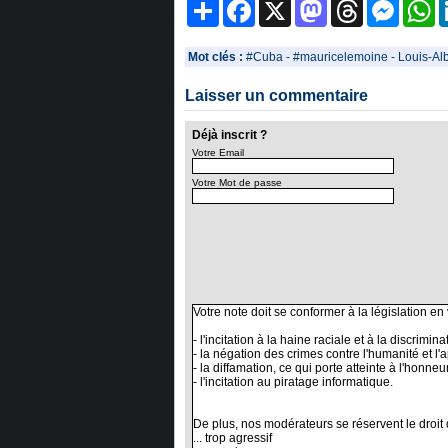
Partager
Facebook
X
Mastodon
Threads
Messeng
W
Mot clés :
#Cuba
-
#mauricelemoine
-
Louis-Al
Laisser un commentaire
Déjà inscrit ?
Votre Email
Votre Mot de passe