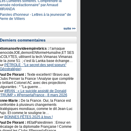
"Les Lumières sombres. Comprendre la
pensée néoréactionnaire" par Arnaud
MIRANDA
Paroles d'honneur - Lettres à la jeunesse" de
ierre de Villiers
suite >>
Derniers commentaires
ottomansefevideempirebrics :
l’arnaque
genocideJOE,demonENformeHumaîne,ET SES
ACOLYTES, utilisent la tech.Vimanas Vimanas
de la zone 51: ; c’est là Lanka base échange…
sur
PÉTROLE : "Le secret des sept soeurs"
(Géostratégie)
Paul De Florant :
Texte excellent ! Bravo aux
Clubs Penser la France ! Analyse que complète
e brillant Colonel AC avec des projections
ulgurantes : * "La guerre…
sur
#IRAN : « Le suicide assisté de Donald
#TRUMP » #PenserlaFrance - 8 mars 2026
Anne-Marie :
De la France. Oui, la France est
confrontée à plusieurs changements
stratégiques mondiaux, comme le dit Jean-Luc
Pujo. Et comme le souligne le…
sur
BONNES FÊTES 2025 à tous !
Paul De Florant :
#EtatPalestinien : Erreur en
décalage de la diplomatie Française ! Comme
le disent les Clubs #PenserlaFrance