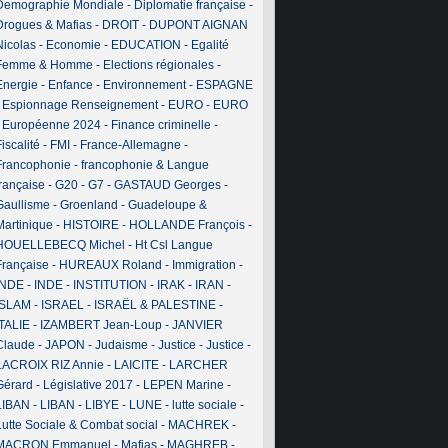
Demographie Mondiale
-
Diplomatie française
-
Drogues & Mafias
-
DROIT
-
DUPONT AIGNAN
Nicolas
-
Economie
-
EDUCATION
-
Egalité
Femme & Homme
-
Elections régionales
-
Energie
-
Enfance
-
Environnement
-
ESPAGNE
-
Espionnage Renseignement
-
EURO
-
EURO
-
Européenne 2024
-
Finance criminelle
-
iscalité
-
FMI
-
France-Allemagne
-
Francophonie
-
francophonie & Langue
française
-
G20
-
G7
-
GASTAUD Georges
-
Gaullisme
-
Groenland
-
Guadeloupe &
Martinique
-
HISTOIRE
-
HOLLANDE François
-
HOUELLEBECQ Michel
-
Ht Csl Langue
Française
-
HUREAUX Roland
-
Immigration
-
INDE
-
INDE
-
INSTITUTION
-
IRAK
-
IRAN
-
ISLAM
-
ISRAEL
-
ISRAËL & PALESTINE
-
ITALIE
-
IZAMBERT Jean-Loup
-
JANVIER
Claude
-
JAPON
-
Judaisme
-
Justice
-
Justice
-
LACROIX RIZ Annie
-
LAICITE
-
LARCHER
Gérard
-
Législative 2017
-
LEPEN Marine
-
LIBAN
-
LIBAN
-
LIBYE
-
LUNE
-
lutte sociale
-
Lutte Sociale & Combat social
-
MACHREK
-
MACRON Emmanuel
-
Mafias
-
MAGHREB
-