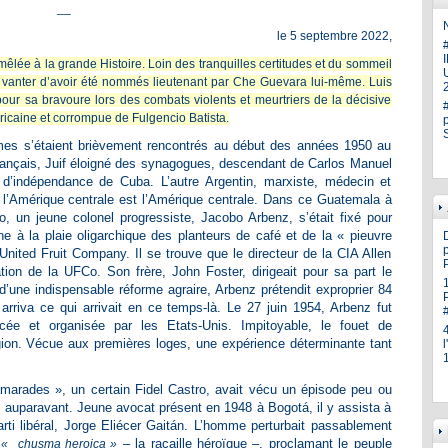
__
N
le 5 septembre 2022,
 mêlée à la grande Histoire. Loin des tranquilles certitudes et du sommeil
U
e vanter d’avoir été nommés lieutenant par Che Guevara lui-même. Luis
our sa bravoure lors des combats violents et meurtriers de la décisive
ricaine et corrompue de Fulgencio Batista.
 s’étaient brièvement rencontrés au début des années 1950 au
rançais, Juif éloigné des synagogues, descendant de Carlos Manuel
d’indépendance de Cuba. L’autre Argentin, marxiste, médecin et
s l’Amérique centrale est l’Amérique centrale. Dans ce Guatemala à
o, un jeune colonel progressiste, Jacobo Arbenz, s’était fixé pour
e à la plaie oligarchique des planteurs de café et de la « pieuvre
p
nited Fruit Company. Il se trouve que le directeur de la CIA Allen
ation de la UFCo. Son frère, John Foster, dirigeait pour sa part le
’une indispensable réforme agraire, Arbenz prétendit exproprier 84
arriva ce qui arrivait en ce temps-là. Le 27 juin 1954, Arbenz fut
cée et organisée par les Etats-Unis. Impitoyable, le fouet de
région. Vécue aux premières loges, une expérience déterminante tant
amarades », un certain Fidel Castro, avait vécu un épisode peu ou
 auparavant. Jeune avocat présent en 1948 à Bogotá, il y assista à
arti libéral, Jorge Eliécer Gaitán. L’homme perturbait passablement
a
– la racaille héroïque –, proclamant le peuple
«
chusma heroica »