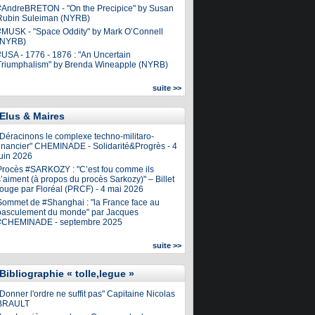
#AndreBRETON - "On the Precipice" by Susan
Rubin Suleiman (NYRB)
#MUSK - "Space Oddity" by Mark O’Connell
(NYRB)
#USA - 1776 - 1876 : "An Uncertain
Triumphalism" by Brenda Wineapple (NYRB)
suite >>
Elus & Maires
"Déracinons le complexe techno-militaro-
financier" CHEMINADE - Solidarité&Progrès - 4
juin 2026
Procès #SARKOZY : "C’est fou comme ils
’aiment (à propos du procès Sarkozy)" – Billet
rouge par Floréal (PRCF) - 4 mai 2026
Sommet de #Shanghai : "la France face au
basculement du monde" par Jacques
#CHEMINADE - septembre 2025
suite >>
Bibliographie « tolle,legue »
Donner l'ordre ne suffit pas" Capitaine Nicolas
BRAULT