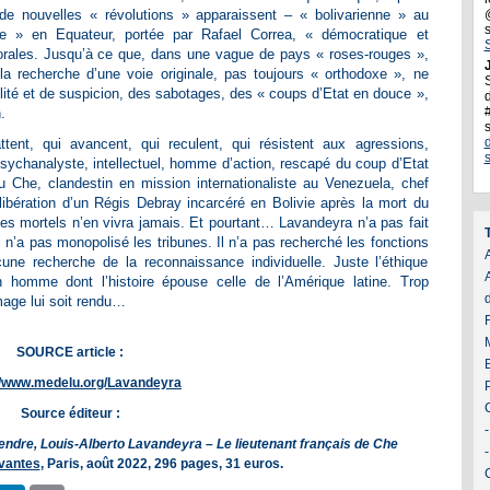
de nouvelles « révolutions » apparaissent – « bolivarienne » au
 » en Equateur, portée par Rafael Correa, « démocratique et
 Morales. Jusqu’à ce que, dans une vague de pays « roses-rouges »,
J
 la recherche d’une voie originale, pas toujours « orthodoxe », ne
lité et de suspicion, des sabotages, des « coups d’Etat en douce »,
d
.
tent, qui avancent, qui reculent, qui résistent aux agressions,
ychanalyste, intellectuel, homme d’action, rescapé du coup d’Etat
u Che, clandestin en mission internationaliste au Venezuela, chef
libération d’un Régis Debray incarcéré en Bolivie après la mort du
es mortels n’en vivra jamais. Et pourtant… Lavandeyra n’a pas fait
Il n’a pas monopolisé les tribunes. Il n’a pas recherché les fonctions
A
ucune recherche de la reconnaissance individuelle. Juste l’éthique
un homme dont l’histoire épouse celle de l’Amérique latine. Trop
age lui soit rendu…
SOURCE article :
//www.medelu.org/Lavandeyra
Source éditeur :
tendre, Louis-Alberto Lavandeyra – Le lieutenant français de Che
vantes
, Paris, août 2022, 296 pages, 31 euros.