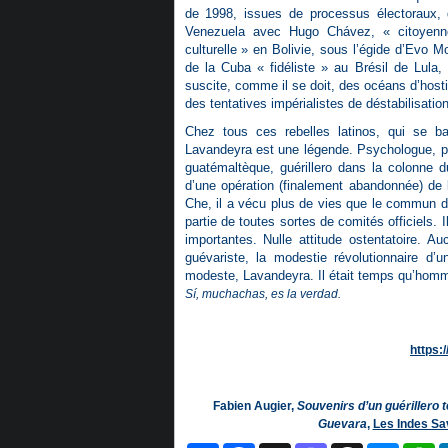
de 1998, issues de processus électoraux, 
Venezuela avec Hugo Chávez, « citoyenne
culturelle » en Bolivie, sous l’égide d’Evo
de la Cuba « fidéliste » au Brésil de Lula,
suscite, comme il se doit, des océans d’hosti
des tentatives impérialistes de déstabilisation
Chez tous ces rebelles latinos, qui se bat
Lavandeyra est une légende. Psychologue, ps
guatémaltèque, guérillero dans la colonne d
d’une opération (finalement abandonnée) de 
Che, il a vécu plus de vies que le commun d
partie de toutes sortes de comités officiels. 
importantes. Nulle attitude ostentatoire. A
guévariste, la modestie révolutionnaire d’
modeste, Lavandeyra. Il était temps qu’homm
Sí, muchachas, es la verdad.
https:
Fabien Augier,
Souvenirs d’un guérillero 
Guevara
,
Les Indes Sa