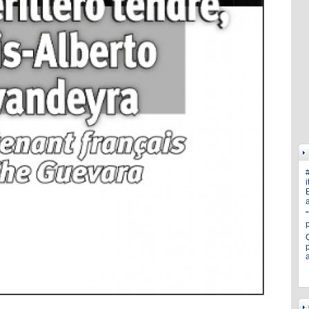
i
E
a
p