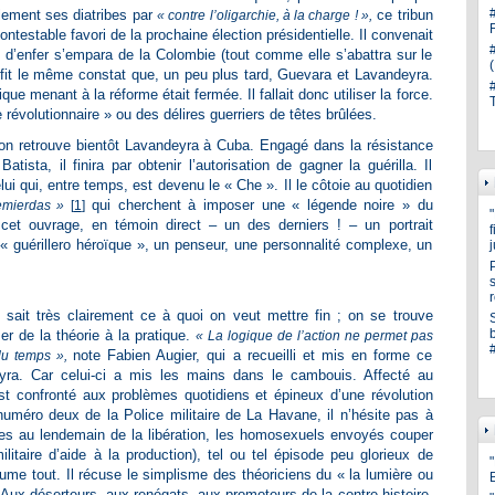
blement ses diatribes par
ce tribun
« contre l’oligarchie, à la charge ! »,
ncontestable favori de la prochaine élection présidentielle. Il convenait
e d’enfer s’empara de la Colombie (tout comme elle s’abattra sur le
it le même constat que, un peu plus tard, Guevara et Lavandeyra.
que menant à la réforme était fermée. Il fallait donc utiliser la force.
évolutionnaire » ou des délires guerriers de têtes brûlées.
n retrouve bientôt Lavandeyra à Cuba. Engagé dans la résistance
tista, il finira par obtenir l’autorisation de gagner la guérilla. Il
lui qui, entre temps, est devenu le « Che ». Il le côtoie au quotidien
qui cherchent à imposer une « légende noire » du
mierdas »
[
1
]
cet ouvrage, en témoin direct – un des derniers ! – un portrait
« guérillero héroïque », un penseur, une personnalité complexe, un
s
sait très clairement ce à quoi on veut mettre fin ; on se trouve
er de la théorie à la pratique.
« La logique de l’action ne permet pas
note Fabien Augier, qui a recueilli et mis en forme ce
 du temps »,
yra. Car celui-ci a mis les mains dans le cambouis. Affecté au
est confronté aux problèmes quotidiens et épineux d’une révolution
méro deux de la Police militaire de La Havane, il n’hésite pas à
s au lendemain de la libération, les homosexuels envoyés couper
taire d’aide à la production), tel ou tel épisode peu glorieux de
"
ssume tout. Il récuse le simplisme des théoriciens du « la lumière ou
. Aux déserteurs, aux renégats, aux promoteurs de la contre-histoire,