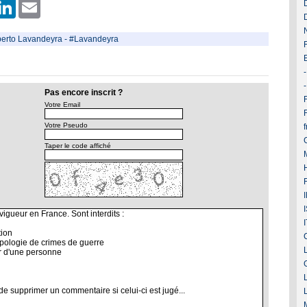
er
hatsApp
LinkedIn
Email
berto Lavandeyra
-
#Lavandeyra
Pas encore inscrit ?
F
Votre Email
Votre Pseudo
Taper le code affiché