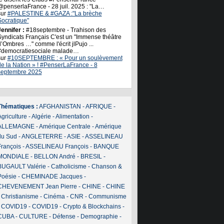
@penserlaFrance - 28 juil. 2025 : "La…
sur
#PALESTINE & #GAZA :"La brèche
Socratique"
ennifer :
#18septembre - Trahison des
Syndicats Français C'est un "Immense théâtre
’Ombres …" comme l'écrit jlPujo ...
#democratiesociale malade…
sur
#10SEPTEMBRE : « Pour un soulèvement
de la Nation » ! #PenserLaFrance - 8
septembre 2025
Thématiques :
AFGHANISTAN
-
AFRIQUE
-
griculture
-
Algérie
-
Alimentation
-
ALLEMAGNE
-
Amérique Centrale
-
Amérique
du Sud
-
ANGLETERRE
-
ASIE
-
ASSELINEAU
François
-
ASSELINEAU François
-
BANQUE
MONDIALE
-
BELLON André
-
BRESIL
-
BUGAULT Valérie
-
Catholicisme
-
Chanson &
Poésie
-
CHEMINADE Jacques
-
CHEVENEMENT Jean Pierre
-
CHINE
-
CHINE
-
Christianisme
-
Cinéma
-
CNR
-
Communisme
-
COVID19
-
COVID19
-
Crypto & Blockchains
-
CUBA
-
CULTURE
-
Défense
-
Demographie
-