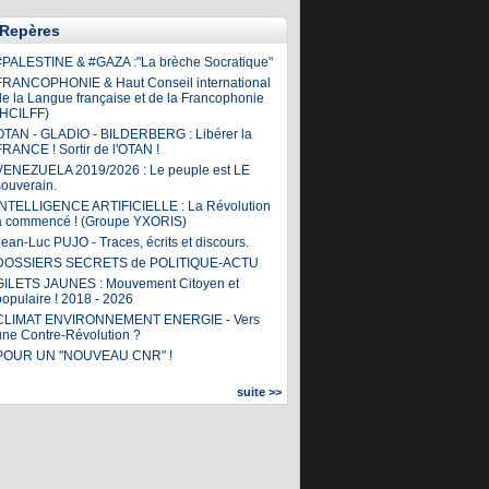
Repères
#PALESTINE & #GAZA :"La brèche Socratique"
FRANCOPHONIE & Haut Conseil international
de la Langue française et de la Francophonie
(HCILFF)
OTAN - GLADIO - BILDERBERG : Libérer la
FRANCE ! Sortir de l'OTAN !
VENEZUELA 2019/2026 : Le peuple est LE
souverain.
INTELLIGENCE ARTIFICIELLE : La Révolution
a commencé ! (Groupe YXORIS)
ean-Luc PUJO - Traces, écrits et discours.
DOSSIERS SECRETS de POLITIQUE-ACTU
GILETS JAUNES : Mouvement Citoyen et
populaire ! 2018 - 2026
CLIMAT ENVIRONNEMENT ENERGIE - Vers
une Contre-Révolution ?
POUR UN "NOUVEAU CNR" !
suite >>