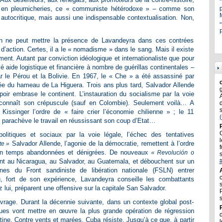
s en pleurnicheries, ce « communiste hétérodoxe » – comme son
 autocritique, mais aussi une indispensable contextualisation. Non,
"
P
 ne peut mettre la présence de Lavandeyra dans ces contrées
’action. Certes, il a le « nomadisme » dans le sang. Mais il existe
ent. Autant par conviction idéologique et internationaliste que pour
é aide logistique et financière à nombre de guérillas continentales –
 le Pérou et la Bolivie. En 1967, le « Che » a été assassiné par
e du hameau de La Higuera. Trois ans plus tard, Salvador Allende
ir embrase le continent. L’instauration du socialisme par la voie
 connaît son crépuscule (sauf en Colombie). Seulement voilà… A
ssinger l’ordre de « faire crier l’économie chilienne » ; le 11
 parachève le travail en réussissant son coup d’Etat…
politiques et sociaux par la voie légale, l’échec des tentatives
l
Salvador Allende, l’agonie de la démocratie, remettent à l’ordre
te »
f
e un temps abandonnées et dénigrées. De nouveaux
« Revolución o
nt au Nicaragua, au Salvador, au Guatemala, et débouchent sur un
nes du Front sandiniste de libération nationale (FSLN) entrer
 fort de son expérience, Lavandeyra conseille les combattants
 lui, préparent une offensive sur la capitale San Salvador.
ouvrage. Durant la décennie suivante, dans un contexte global post-
ues vont mettre en œuvre la plus grande opération de régression
atine. Contre vents et marées, Cuba résiste. Jusqu’à ce que, à partir