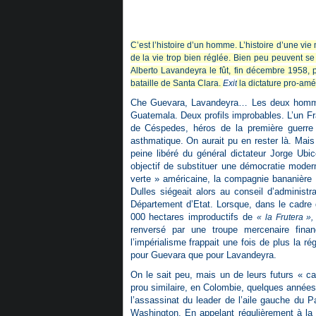
C’est l’histoire d’un homme. L’histoire d’une vie
de la vie trop bien réglée. Bien peu peuvent s
Alberto Lavandeyra le fût, fin décembre 1958, p
bataille de Santa Clara.
Exit
la dictature pro-amé
Che Guevara, Lavandeyra… Les deux hommes
Guatemala. Deux profils improbables. L’un F
de Céspedes, héros de la première guerre 
asthmatique. On aurait pu en rester là. Mai
peine libéré du général dictateur Jorge Ubic
objectif de substituer une démocratie modern
verte » américaine, la compagnie bananière U
Dulles siégeait alors au conseil d’administr
Département d’Etat. Lorsque, dans le cadre d
000 hectares improductifs de
« la Frutera »,
renversé par une troupe mercenaire finan
l’impérialisme frappait une fois de plus la 
pour Guevara que pour Lavandeyra.
On le sait peu, mais un de leurs futurs « c
prou similaire, en Colombie, quelques années
l’assassinat du leader de l’aile gauche du P
Washington. En appelant régulièrement à l