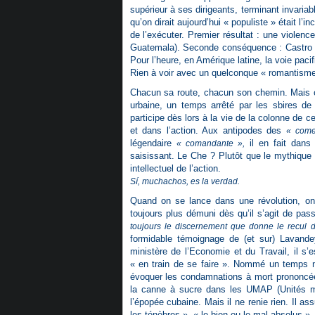
supérieur à ses dirigeants, terminant invaria
qu’on dirait aujourd’hui « populiste » était l’i
de l’exécuter. Premier résultat : une violenc
Guatemala). Seconde conséquence : Castro f
Pour l’heure, en Amérique latine, la voie pacifi
Rien à voir avec un quelconque « romantisme r
Chacun sa route, chacun son chemin. Mais o
urbaine, un temps arrêté par les sbires de Ba
participe dès lors à la vie de la colonne de ce
et dans l’action. Aux antipodes des
« come
légendaire
il en fait dans 
« comandante »,
saisissant. Le Che ? Plutôt que le mythique 
intellectuel de l’action.
Sí, muchachos, es la verdad.
Quand on se lance dans une révolution, on 
toujours plus démuni dès qu’il s’agit de pass
toujours le discernement que donne le recul
formidable témoignage de (et sur) Lavande
ministère de l’Economie et du Travail, il s’
« en train de se faire ». Nommé un temps nu
évoquer les condamnations à mort prononcée
la canne à sucre dans les UMAP (Unités mili
l’épopée cubaine. Mais il ne renie rien. Il a
les ténèbres », « le bien ou le mal absolus »