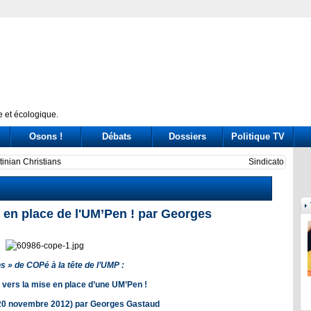
 et écologique.
Osons !
Débats
Dossiers
Politique TV
uba su solidaridad en centenario de Fidel
Exodus
 en place de l'UM’Pen ! par Georges
ns » de COPé à la tête de l’UMP :
 vers la mise en place d’une UM’Pen !
 20 novembre 2012) par
Georges Gastaud