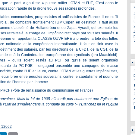
 que le parti « gaulliste » puisse rallier l’OTAN et l’UE, C’est dans le
N
ascisation rapide de la droite trouve ses racines profondes.
itables communistes, progressistes et antifascistes de France : il ne suffit
U
rdial, de combattre frontalement l’UM’Copen en gestation. Il faut aussi
ramme d’austérité de Hollandréou et de Zapat-Ayrault, qui exempte les
les retraites à la charge de l’impôt indirect payé par tous les salariés. Il
uropéenne en appelant la CLASSE OUVRIERE à prendre la tête des luttes
 nationale et la coopération internationale. Il faut en finir avec la
détriment des salariés, par les directions de la CFDT, de la CGT, de la
de et à la Confédération européenne des syndicats (pro-Maastricht).
stes – qu’ils soient restés au PCF ou qu’ils se soient organisés
épendante du PC-PGE – engagent ensemble une campagne de masse
érité, contre l’UE et l’euro, contre l’OTAN et les guerres impérialistes,
p
 équilibrée entre peuples souverains, contre le capitalisme et pour une
tation de l’homme par l’homme.
 PRCF (Pôle de renaissance du communisme en France)
e convaincu. Mais la loi de 1905 n’interdit pas seulement aux Eglises de
 à l’Etat de s’ingérer dans la conduite du culte (« l’Etat chez lui et l’Eglise
p=12062
er
hatsApp
LinkedIn
Email