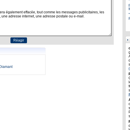
"
P
oDiamant
l
f