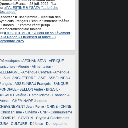
@penserlaFrance - 28 juil. 2025 : "La…
sur
#PALESTINE & #GAZA :"La brèche
Socratique"
ennifer :
#18septembre - Trahison des
Syndicats Français C'est un "Immense théâtre
’Ombres …" comme l'écrit jlPujo ...
#democratiesociale malade…
sur
#10SEPTEMBRE : « Pour un soulèvement
de la Nation » ! #PenserLaFrance - 8
septembre 2025
Thématiques :
AFGHANISTAN
-
AFRIQUE
-
griculture
-
Algérie
-
Alimentation
-
ALLEMAGNE
-
Amérique Centrale
-
Amérique
du Sud
-
ANGLETERRE
-
ASIE
-
ASSELINEAU
François
-
ASSELINEAU François
-
BANQUE
MONDIALE
-
BELLON André
-
BRESIL
-
BUGAULT Valérie
-
Catholicisme
-
Chanson &
Poésie
-
CHEMINADE Jacques
-
CHEVENEMENT Jean Pierre
-
CHINE
-
CHINE
-
Christianisme
-
Cinéma
-
CNR
-
Communisme
-
COVID19
-
COVID19
-
Crypto & Blockchains
-
CUBA
-
CULTURE
-
Défense
-
Demographie
-