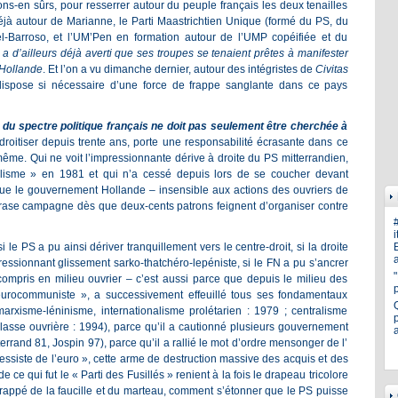
ns-en sûrs, pour resserrer autour du peuple français les deux tenailles
éjà autour de Marianne, le Parti Maastrichtien Unique (formé du PS, du
-Barroso, et l’UM’Pen en formation autour de l’UMP copéifiée et du
a d’ailleurs déjà averti que ses troupes se tenaient prêtes à manifester
 Hollande
. Et l’on a vu dimanche dernier, autour des intégristes de
Civitas
dispose si nécessaire d’une force de frappe sanglante dans ce pays
n du spectre politique français ne doit pas seulement être cherchée à
roitiser depuis trente ans, porte une responsabilité écrasante dans ce
même. Qui ne voit l’impressionnante dérive à droite du PS mitterrandien,
talisme » en 1981 et qui n’a cessé depuis lors de se coucher devant
que le gouvernement Hollande – insensible aux actions des ouvriers de
n rase campagne dès que deux-cents patrons feignent d’organiser contre
i
si le PS a pu ainsi dériver tranquillement vers le centre-droit, si la droite
E
a
ressionnant glissement sarko-thatchéro-lepéniste, si le FN a pu s’ancrer
ompris en milieu ouvrier – c’est aussi parce que depuis le milieu des
rocommuniste », a successivement effeuillé tous ses fondamentaux
marxisme-léninisme, internationalisme prolétarien : 1979 ; centralisme
p
lasse ouvrière : 1994), parce qu’il a cautionné plusieurs gouvernement
rrand 81, Jospin 97), parce qu’il a rallié le mot d’ordre mensonger de l’
ressiste de l’euro », cette arme de destruction massive des acquis et des
ce qui fut le « Parti des Fusillés » renient à la fois le drapeau tricolore
rappé de la faucille et du marteau, comment s’étonner que le PS puisse