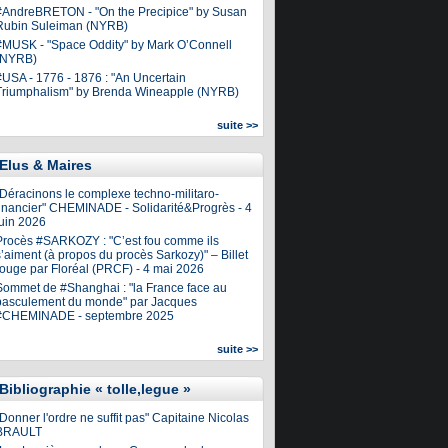
#AndreBRETON - "On the Precipice" by Susan
Rubin Suleiman (NYRB)
#MUSK - "Space Oddity" by Mark O’Connell
(NYRB)
#USA - 1776 - 1876 : "An Uncertain
Triumphalism" by Brenda Wineapple (NYRB)
suite >>
Elus & Maires
"Déracinons le complexe techno-militaro-
financier" CHEMINADE - Solidarité&Progrès - 4
juin 2026
Procès #SARKOZY : "C’est fou comme ils
’aiment (à propos du procès Sarkozy)" – Billet
rouge par Floréal (PRCF) - 4 mai 2026
Sommet de #Shanghai : "la France face au
basculement du monde" par Jacques
#CHEMINADE - septembre 2025
suite >>
Bibliographie « tolle,legue »
Donner l'ordre ne suffit pas" Capitaine Nicolas
BRAULT