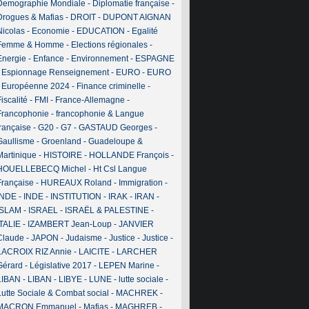
Demographie Mondiale
-
Diplomatie française
-
Drogues & Mafias
-
DROIT
-
DUPONT AIGNAN
Nicolas
-
Economie
-
EDUCATION
-
Egalité
Femme & Homme
-
Elections régionales
-
Energie
-
Enfance
-
Environnement
-
ESPAGNE
-
Espionnage Renseignement
-
EURO
-
EURO
-
Européenne 2024
-
Finance criminelle
-
iscalité
-
FMI
-
France-Allemagne
-
Francophonie
-
francophonie & Langue
française
-
G20
-
G7
-
GASTAUD Georges
-
Gaullisme
-
Groenland
-
Guadeloupe &
Martinique
-
HISTOIRE
-
HOLLANDE François
-
HOUELLEBECQ Michel
-
Ht Csl Langue
Française
-
HUREAUX Roland
-
Immigration
-
INDE
-
INDE
-
INSTITUTION
-
IRAK
-
IRAN
-
ISLAM
-
ISRAEL
-
ISRAËL & PALESTINE
-
ITALIE
-
IZAMBERT Jean-Loup
-
JANVIER
Claude
-
JAPON
-
Judaisme
-
Justice
-
Justice
-
LACROIX RIZ Annie
-
LAICITE
-
LARCHER
Gérard
-
Législative 2017
-
LEPEN Marine
-
LIBAN
-
LIBAN
-
LIBYE
-
LUNE
-
lutte sociale
-
Lutte Sociale & Combat social
-
MACHREK
-
MACRON Emmanuel
-
Mafias
-
MAGHREB
-