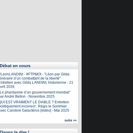
Débat en cours
#LeonLANDINI - #FTPMOI - "Léon par Gilda :
tinéraire d’un combattant de la liberté"
ntretien avec Gilda LANDINI, historienne - 21
vril 2026
"Le phantasme d’un gouvernement mondial"
par André Bellon - Novembre 2025
QUI EST VRAIMENT LE DIABLE ? Entretien
olitiquement incorrect : Régis le Sommier
avec Caroline Galactéros [vidéo] - Mai 2025
suite >>
Osons le dire !