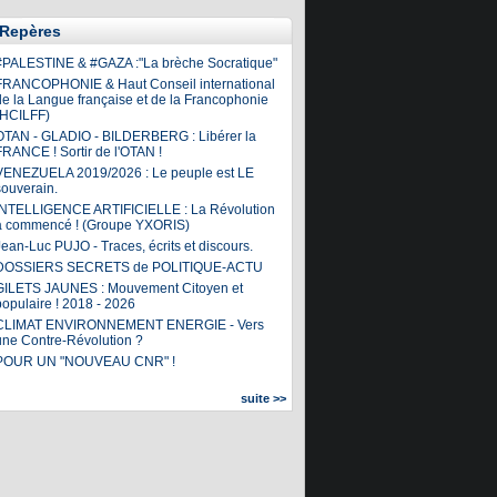
Repères
#PALESTINE & #GAZA :"La brèche Socratique"
FRANCOPHONIE & Haut Conseil international
de la Langue française et de la Francophonie
(HCILFF)
OTAN - GLADIO - BILDERBERG : Libérer la
FRANCE ! Sortir de l'OTAN !
VENEZUELA 2019/2026 : Le peuple est LE
souverain.
INTELLIGENCE ARTIFICIELLE : La Révolution
a commencé ! (Groupe YXORIS)
ean-Luc PUJO - Traces, écrits et discours.
DOSSIERS SECRETS de POLITIQUE-ACTU
GILETS JAUNES : Mouvement Citoyen et
populaire ! 2018 - 2026
CLIMAT ENVIRONNEMENT ENERGIE - Vers
une Contre-Révolution ?
POUR UN "NOUVEAU CNR" !
suite >>