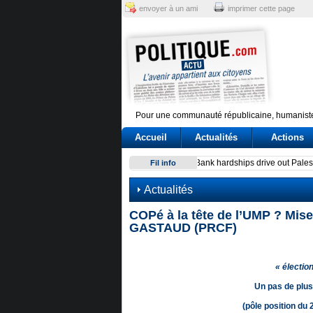
envoyer à un ami
imprimer cette page
Pour une communauté républicaine, humaniste
Accueil
Actualités
Actions
Sindicato italiano lleva a C
Fil info
Actualités
COPé à la tête de l’UMP ? Mise
GASTAUD (PRCF)
« électio
Un pas de plus
(pôle position du