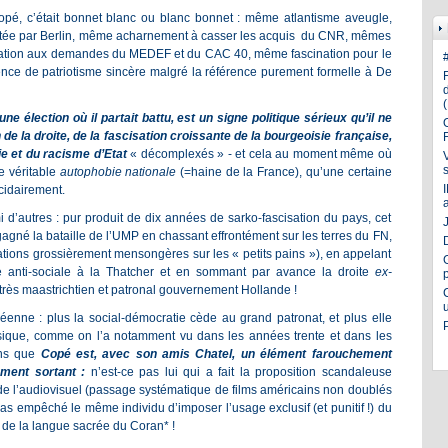
 Copé, c’était bonnet blanc ou blanc bonnet : même atlantisme aveugle,
otée par Berlin, même acharnement à casser les acquis du CNR, mêmes
dation aux demandes du MEDEF et du CAC 40, même fascination pour le
e de patriotisme sincère malgré la référence purement formelle à De
ne élection où il partait battu, est un signe politique sérieux qu’il ne
n de la droite, de la fascisation croissante de la bourgeoisie française,
ie et du racisme d’Etat
« décomplexés » - et cela au moment même où
ne véritable
autophobie nationale
(=haine de la France), qu’une certaine
cidairement.
i d’autres : pur produit de dix années de sarko-fascisation du pays, cet
J
gagné la bataille de l’UMP en chassant effrontément sur les terres du FN,
rations grossièrement mensongères sur les « petits pains »), en appelant
 anti-sociale à la Thatcher et en sommant par avance la droite
ex-
t très maastrichtien et patronal gouvernement Hollande !
opéenne : plus la social-démocratie cède au grand patronat, et plus elle
assique, comme on l’a notamment vu dans les années trente et dans les
ons que
Copé est, avec son amis Chatel, un élément farouchement
ement sortant :
n’est-ce pas lui qui a fait la proposition scandaleuse
de l’audiovisuel (passage systématique de films américains non doublés
pas empêché le même individu d’imposer l’usage exclusif (et punitif !) du
 de la langue sacrée du Coran* !