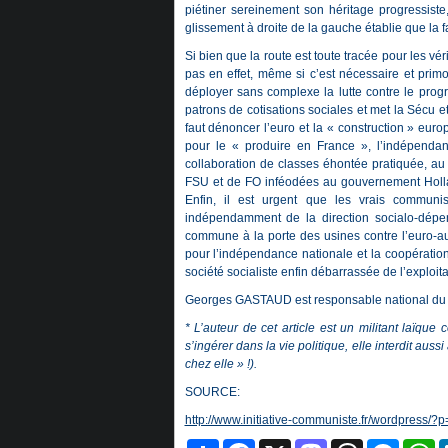
piétiner sereinement son héritage progressiste,
glissement à droite de la gauche établie que la f
Si bien que la route est toute tracée pour les vér
pas en effet, même si c’est nécessaire et primo
déployer sans complexe la lutte contre le prog
patrons de cotisations sociales et met la Sécu et 
faut dénoncer l’euro et la « construction » e
pour le « produire en France », l’indépendance
collaboration de classes éhontée pratiquée, au 
FSU et de FO inféodées au gouvernement Hollan
Enfin, il est urgent que les vrais communi
indépendamment de la direction socialo-d
commune à la porte des usines contre l’euro-aust
pour l’indépendance nationale et la coopération
société socialiste enfin débarrassée de l’exploi
Georges GASTAUD est responsable national du
* L’auteur de cet article est un militant laïqu
s’ingérer dans la vie politique, elle interdit aussi
chez elle » !).
SOURCE:
http://www.initiative-communiste.fr/wordpress/?
Partager
Facebook
X
Mastodon
Threads
Messeng
W