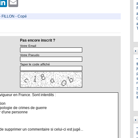
-
FILLON
-
Copé
Pas encore inscrit ?
Votre Email
Votre Pseudo
Taper le code affiché
s
"