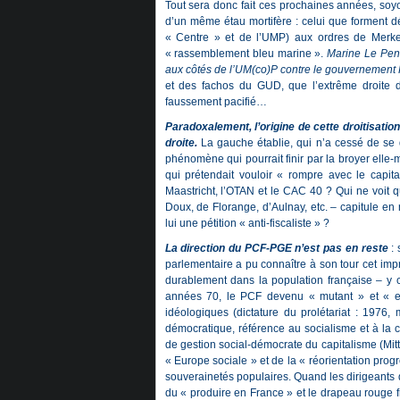
Tout sera donc fait ces prochaines années, soyo
d’un même étau mortifère : celui que forment d
« Centre » et de l’UMP) aux ordres de Merkel
« rassemblement bleu marine ».
Marine Le Pen 
aux côtés de l’UM(co)P contre le gouvernement
et des fachos du GUD, que l’extrême droite 
faussement pacifié…
Paradoxalement, l’origine de cette droitisatio
droite.
La gauche établie, qui n’a cessé de se d
phénomène qui pourrait finir par la broyer elle-
qui prétendait vouloir « rompre avec le capi
Maastricht, l’OTAN et le CAC 40 ? Qui ne voit 
Doux, de Florange, d’Aulnay, etc. – capitule e
lui une pétition « anti-fiscaliste » ?
La direction du PCF-PGE n’est pas en reste
: 
parlementaire a pu connaître à son tour cet imp
durablement dans la population française – y c
années 70, le PCF devenu « mutant » et « eu
idéologiques (dictature du prolétariat : 1976, 
démocratique, référence au socialisme et à la c
de gestion social-démocrate du capitalisme (Mitte
« Europe sociale » et de la « réorientation prog
souverainetés populaires. Quand les dirigeants de 
du « produire en France » et le drapeau rouge f