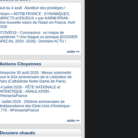
uit du 4 août : Abolition des privilèges !
#Islam « #DITIB FRANCE : DYNAMIQUES,
IMPACTS et ENJEUX » par KARIM IFRAK -
ne nouvelle vision de l'Islam en France. Avril
2026
#COVID19 - Coronavirus : un risque de
pandémie ? Une blague ou presque [DOSSIER
SPECIAL 2020- 2026] - Dernière ACTU !
suite >>
Actions Citoyennes
Dimanche 30 août 2026 : Messe solennelle
our le 82e anniversaire de la Libération de
Paris (Cathédrale Notre-Dame de Paris)
14 juillet 2026 - FÊTE NATIONALE et
PATRIOTIQUE - ANNULATION -
#PenserlaFrance
4 Juillet 2026 : 250ème anniversaire de
l'Indépendance des Etats-Unis d'Amérique -
1776 - #PenserlaFrance
suite >>
Dossiers chauds