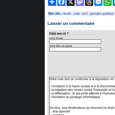
Mot clés :
droite
-
ump
-
prcf
-
georges gastaud
Laisser un commentaire
Déjà inscrit ?
Votre Email
Votre Mot de passe