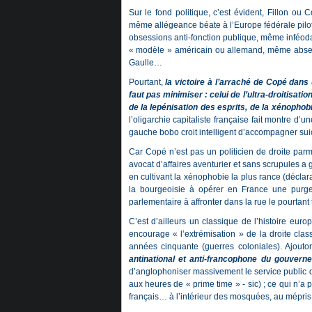
Sur le fond politique, c’est évident, Fillon ou
même allégeance béate à l’Europe fédérale pil
obsessions anti-fonction publique, même inféo
« modèle » américain ou allemand, même absenc
Gaulle…
Pourtant,
la victoire à l’arraché de Copé dans u
faut pas minimiser : celui de l’ultra-droitisatio
de la lepénisation des esprits, de la xénophob
l’oligarchie capitaliste française fait montre d’u
gauche bobo croit intelligent d’accompagner sui
Car Copé n’est pas un politicien de droite parm
avocat d’affaires aventurier et sans scrupules a 
en cultivant la xénophobie la plus rance (décla
la bourgeoisie à opérer en France une purge
parlementaire à affronter dans la rue le pourtan
C’est d’ailleurs un classique de l’histoire eur
encourage « l’extrémisation » de la droite cl
années cinquante (guerres coloniales). Ajout
antinational et anti-francophone du gouvern
d’anglophoniser massivement le service public 
aux heures de « prime time » - sic) ; ce qui n’a 
français… à l’intérieur des mosquées, au mépris