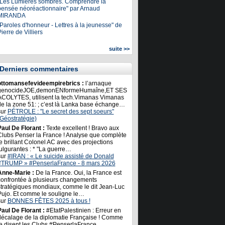
"Les Lumières sombres. Comprendre la
pensée néoréactionnaire" par Arnaud
MIRANDA
Paroles d'honneur - Lettres à la jeunesse" de
ierre de Villiers
suite >>
Derniers commentaires
ottomansefevideempirebrics :
l’arnaque
genocideJOE,demonENformeHumaîne,ET SES
ACOLYTES, utilisent la tech.Vimanas Vimanas
de la zone 51: ; c’est là Lanka base échange…
sur
PÉTROLE : "Le secret des sept soeurs"
(Géostratégie)
Paul De Florant :
Texte excellent ! Bravo aux
Clubs Penser la France ! Analyse que complète
e brillant Colonel AC avec des projections
ulgurantes : * "La guerre…
sur
#IRAN : « Le suicide assisté de Donald
#TRUMP » #PenserlaFrance - 8 mars 2026
Anne-Marie :
De la France. Oui, la France est
confrontée à plusieurs changements
stratégiques mondiaux, comme le dit Jean-Luc
Pujo. Et comme le souligne le…
sur
BONNES FÊTES 2025 à tous !
Paul De Florant :
#EtatPalestinien : Erreur en
décalage de la diplomatie Française ! Comme
le disent les Clubs #PenserlaFrance