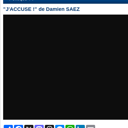
"J'ACCUSE !" de Damien SAEZ
Partager
Facebook
X
Mastodon
Threads
Messenger
WhatsApp
LinkedIn
Email