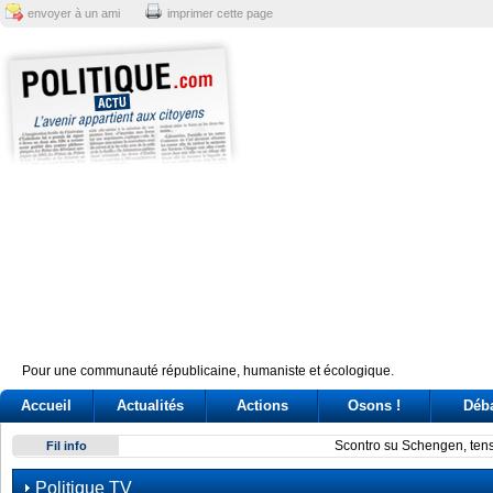
envoyer à un ami
imprimer cette page
Pour une communauté républicaine, humaniste et écologique.
Accueil
Actualités
Actions
Osons !
Déb
Scontro su Schengen, tensioni nel governo. Passa la linea 
Fil info
Politique TV