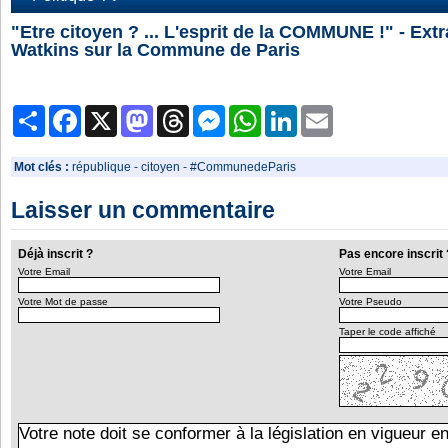
"Etre citoyen ? ... L'esprit de la COMMUNE !" - Extr
Watkins sur la Commune de Paris
Partager
Facebook
X
Mastodon
Threads
Messenger
WhatsApp
LinkedIn
Email
Mot clés :
république
-
citoyen
-
#CommunedeParis
Laisser un commentaire
Déjà inscrit ?
Pas encore inscrit 
Votre Email
Votre Email
Votre Mot de passe
Votre Pseudo
Taper le code affiché