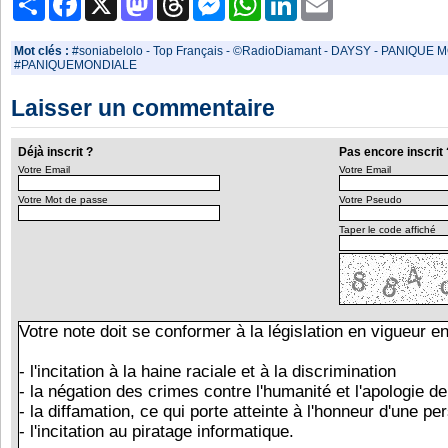
Mot clés :
#soniabelolo
-
Top Français
-
©RadioDiamant
-
DAYSY
-
PANIQUE M
#PANIQUEMONDIALE
Laisser un commentaire
Déjà inscrit ?
Pas encore inscrit 
Votre Email
Votre Email
Votre Mot de passe
Votre Pseudo
Taper le code affiché