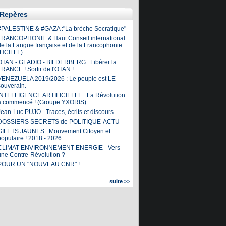
Repères
#PALESTINE & #GAZA :"La brèche Socratique"
FRANCOPHONIE & Haut Conseil international
de la Langue française et de la Francophonie
(HCILFF)
OTAN - GLADIO - BILDERBERG : Libérer la
FRANCE ! Sortir de l'OTAN !
VENEZUELA 2019/2026 : Le peuple est LE
souverain.
INTELLIGENCE ARTIFICIELLE : La Révolution
a commencé ! (Groupe YXORIS)
ean-Luc PUJO - Traces, écrits et discours.
DOSSIERS SECRETS de POLITIQUE-ACTU
GILETS JAUNES : Mouvement Citoyen et
populaire ! 2018 - 2026
CLIMAT ENVIRONNEMENT ENERGIE - Vers
une Contre-Révolution ?
POUR UN "NOUVEAU CNR" !
suite >>