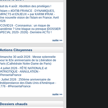
uit du 4 août : Abolition des privilèges !
#Islam « #DITIB FRANCE : DYNAMIQUES,
IMPACTS et ENJEUX » par KARIM IFRAK -
ne nouvelle vision de l'Islam en France. Avril
2026
#COVID19 - Coronavirus : un risque de
pandémie ? Une blague ou presque [DOSSIER
SPECIAL 2020- 2026] - Dernière ACTU !
suite >>
Actions Citoyennes
Dimanche 30 août 2026 : Messe solennelle
our le 82e anniversaire de la Libération de
Paris (Cathédrale Notre-Dame de Paris)
14 juillet 2026 - FÊTE NATIONALE et
PATRIOTIQUE - ANNULATION -
#PenserlaFrance
4 Juillet 2026 : 250ème anniversaire de
l'Indépendance des Etats-Unis d'Amérique -
1776 - #PenserlaFrance
suite >>
Dossiers chauds