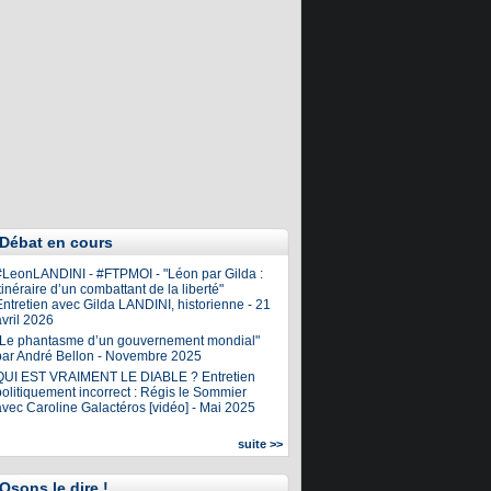
Débat en cours
#LeonLANDINI - #FTPMOI - "Léon par Gilda :
tinéraire d’un combattant de la liberté"
ntretien avec Gilda LANDINI, historienne - 21
vril 2026
"Le phantasme d’un gouvernement mondial"
par André Bellon - Novembre 2025
QUI EST VRAIMENT LE DIABLE ? Entretien
olitiquement incorrect : Régis le Sommier
avec Caroline Galactéros [vidéo] - Mai 2025
suite >>
Osons le dire !