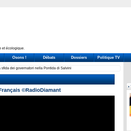
 et écologique.
Osons !
Débats
Dossiers
Politique TV
sfida dei governatori nella Pontida di Salvini
Delmas
 Français ©RadioDiamant