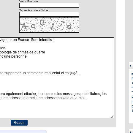
Votre Pseudo
Taper le code affiché
i
E
a
p