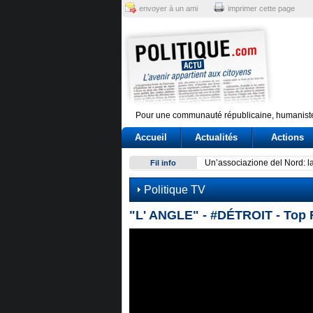
envoyer à un ami
imprimer cette page
Pour une communauté républicaine, humaniste
Accueil
Actualités
Actions
Un’associazione del Nord: la 
Fil info
Politique TV
"L' ANGLE" - #DÉTROIT - Top