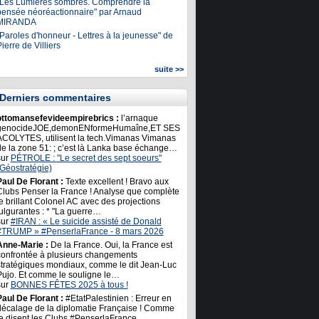
"Les Lumières sombres. Comprendre la
pensée néoréactionnaire" par Arnaud
MIRANDA
Paroles d'honneur - Lettres à la jeunesse" de
ierre de Villiers
suite >>
Derniers commentaires
ottomansefevideempirebrics :
l’arnaque
genocideJOE,demonENformeHumaîne,ET SES
ACOLYTES, utilisent la tech.Vimanas Vimanas
de la zone 51: ; c’est là Lanka base échange…
sur
PÉTROLE : "Le secret des sept soeurs"
(Géostratégie)
Paul De Florant :
Texte excellent ! Bravo aux
Clubs Penser la France ! Analyse que complète
e brillant Colonel AC avec des projections
ulgurantes : * "La guerre…
sur
#IRAN : « Le suicide assisté de Donald
#TRUMP » #PenserlaFrance - 8 mars 2026
Anne-Marie :
De la France. Oui, la France est
confrontée à plusieurs changements
stratégiques mondiaux, comme le dit Jean-Luc
Pujo. Et comme le souligne le…
sur
BONNES FÊTES 2025 à tous !
Paul De Florant :
#EtatPalestinien : Erreur en
décalage de la diplomatie Française ! Comme
le disent les Clubs #PenserlaFrance