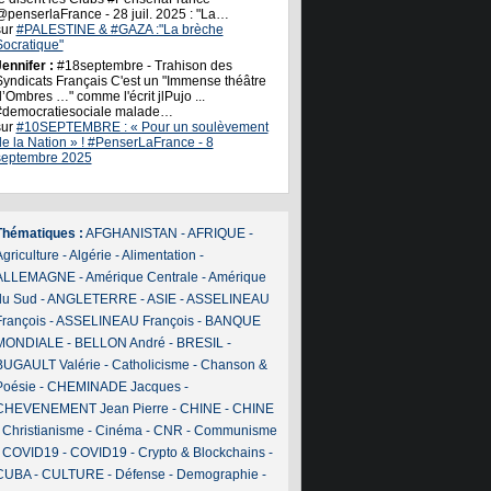
@penserlaFrance - 28 juil. 2025 : "La…
sur
#PALESTINE & #GAZA :"La brèche
Socratique"
ennifer :
#18septembre - Trahison des
Syndicats Français C'est un "Immense théâtre
’Ombres …" comme l'écrit jlPujo ...
#democratiesociale malade…
sur
#10SEPTEMBRE : « Pour un soulèvement
de la Nation » ! #PenserLaFrance - 8
septembre 2025
Thématiques :
AFGHANISTAN
-
AFRIQUE
-
griculture
-
Algérie
-
Alimentation
-
ALLEMAGNE
-
Amérique Centrale
-
Amérique
du Sud
-
ANGLETERRE
-
ASIE
-
ASSELINEAU
François
-
ASSELINEAU François
-
BANQUE
MONDIALE
-
BELLON André
-
BRESIL
-
BUGAULT Valérie
-
Catholicisme
-
Chanson &
Poésie
-
CHEMINADE Jacques
-
CHEVENEMENT Jean Pierre
-
CHINE
-
CHINE
-
Christianisme
-
Cinéma
-
CNR
-
Communisme
-
COVID19
-
COVID19
-
Crypto & Blockchains
-
CUBA
-
CULTURE
-
Défense
-
Demographie
-