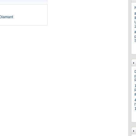
N
oDiamant
U
p