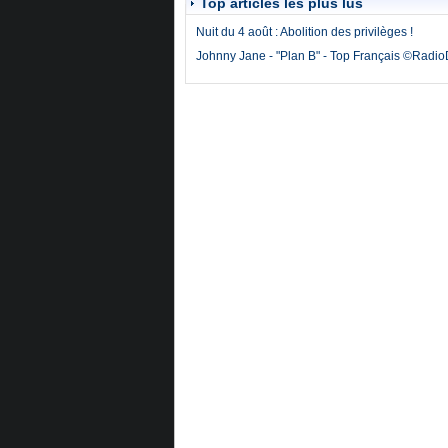
Top articles les plus lus
Nuit du 4 août : Abolition des privilèges !
Johnny Jane - "Plan B" - Top Français ©Radi