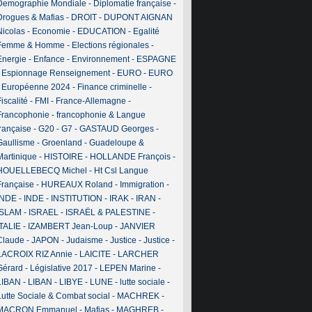
Demographie Mondiale
-
Diplomatie française
-
Drogues & Mafias
-
DROIT
-
DUPONT AIGNAN
Nicolas
-
Economie
-
EDUCATION
-
Egalité
Femme & Homme
-
Elections régionales
-
Energie
-
Enfance
-
Environnement
-
ESPAGNE
-
Espionnage Renseignement
-
EURO
-
EURO
-
Européenne 2024
-
Finance criminelle
-
iscalité
-
FMI
-
France-Allemagne
-
Francophonie
-
francophonie & Langue
française
-
G20
-
G7
-
GASTAUD Georges
-
Gaullisme
-
Groenland
-
Guadeloupe &
Martinique
-
HISTOIRE
-
HOLLANDE François
-
HOUELLEBECQ Michel
-
Ht Csl Langue
Française
-
HUREAUX Roland
-
Immigration
-
INDE
-
INDE
-
INSTITUTION
-
IRAK
-
IRAN
-
ISLAM
-
ISRAEL
-
ISRAËL & PALESTINE
-
ITALIE
-
IZAMBERT Jean-Loup
-
JANVIER
Claude
-
JAPON
-
Judaisme
-
Justice
-
Justice
-
LACROIX RIZ Annie
-
LAICITE
-
LARCHER
Gérard
-
Législative 2017
-
LEPEN Marine
-
LIBAN
-
LIBAN
-
LIBYE
-
LUNE
-
lutte sociale
-
Lutte Sociale & Combat social
-
MACHREK
-
MACRON Emmanuel
-
Mafias
-
MAGHREB
-