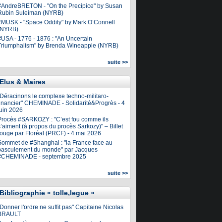
#AndreBRETON - "On the Precipice" by Susan
Rubin Suleiman (NYRB)
#MUSK - "Space Oddity" by Mark O’Connell
(NYRB)
#USA - 1776 - 1876 : "An Uncertain
Triumphalism" by Brenda Wineapple (NYRB)
suite >>
Elus & Maires
"Déracinons le complexe techno-militaro-
financier" CHEMINADE - Solidarité&Progrès - 4
juin 2026
Procès #SARKOZY : "C’est fou comme ils
’aiment (à propos du procès Sarkozy)" – Billet
rouge par Floréal (PRCF) - 4 mai 2026
Sommet de #Shanghai : "la France face au
basculement du monde" par Jacques
#CHEMINADE - septembre 2025
suite >>
Bibliographie « tolle,legue »
Donner l'ordre ne suffit pas" Capitaine Nicolas
BRAULT