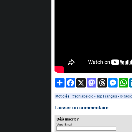
Partager
Facebook
X
Mastodon
Threads
Messeng
W
Mot clés :
#soniabelolo
-
Top Français
-
©Radio
Laisser un commentaire
Déjà inscrit ?
Votre Email