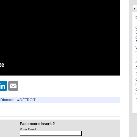
J
er
hatsApp
LinkedIn
Email
Diamant
-
#DÉTROIT
Pas encore inscrit ?
Votre Email