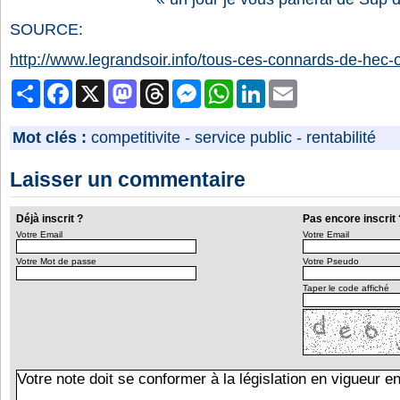
SOURCE:
http://www.legrandsoir.info/tous-ces-connards-de-hec-o
Partager
Facebook
X
Mastodon
Threads
Messenger
WhatsApp
LinkedIn
Email
Mot clés :
competitivite
-
service public
-
rentabilité
Laisser un commentaire
Déjà inscrit ?
Pas encore inscrit 
Votre Email
Votre Email
Votre Mot de passe
Votre Pseudo
Taper le code affiché