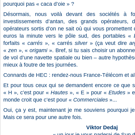
pourquoi pas « caca d’oie » ?
Désormais, nous voilà devant des sociétés à fo
investissements d’antan, des grands opérateurs, d
opérateurs sortis d’on ne sait où qui vous prometten
euros la minute vers le pôle sud, des portables «
forfaits «
carrés
», « carrés
silver
» (ça veut dire
ar
«
zen
», «
origami
». Bref, si tu sais choisir un abonne
de vol d’une navette spatiale ou bien – autre hypothès
mieux à foutre de tes journées.
Connards de HEC : rendez-nous France-Télécom et alle
Et pour tous ceux qui se demandent encore ce que sign
« H », c’est pour «
Hautes
», « E » pour «
Etudes
» et
monde croit que c’est pour «
Commerciales
»...
Oui, ça y est, maintenant je me souviens pourquoi je
Mais ce sera pour une autre fois.
Viktor Dedaj
« un jour je vous parlerai de Sup 