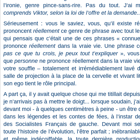
l’ironie, genre pince-sans-rire. Pas du tout. J’
comprends Viktor, selon la loi de l’offre et la demande..
Sérieusement : vous le saviez, vous, qu’il existe ré
prononcent
réellement
ce genre de phrase avec tout l
qui pensais que c’était une de ces phrases « connu
prononce
réellement
dans la vraie vie. Une phrase
pas ce que tu crois, je peux tout t’expliquer
», vous
que
personne
ne prononce réellement dans la vraie vie 
votre souffle – totalement et irrémédiablement lavé 
salle de projection à la place de la cervelle et vivant 
son ego tient le rôle principal.
A part ça, il y avait quelque chose qui me titillait depui
je n’arrivais pas à mettre le doigt... lorsque soudain, j’
devant moi - à quelques centimètres à peine - un être 
dans les légendes et les contes de fées, à l’instar d
des Socialistes Français de gauche. Devant moi se 
toute l’histoire de l’évolution, l’être parfait ; inébranlab
et même indécoiffable, la toute dernière product