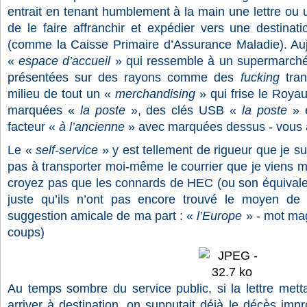
entrait en tenant humblement à la main une lettre ou un
de le faire affranchir et expédier vers une destinat
(comme la Caisse Primaire d’Assurance Maladie). Auj
«
espace d’accueil
» qui ressemble à un supermarché
présentées sur des rayons comme des
fucking
tran
milieu de tout un «
merchandising
» qui frise le Roya
marquées «
la poste
», des clés USB «
la poste
» 
facteur «
à l’ancienne
» avec marquées dessus - vous al
Le «
self-service
» y est tellement de rigueur que je s
pas à transporter moi-même le courrier que je viens m
croyez pas que les connards de HEC (ou son équivalen
juste qu’ils n’ont pas encore trouvé le moyen de 
suggestion amicale de ma part : «
l’Europe
» - mot mag
coups)
Au temps sombre du service public, si la lettre mett
arriver à destination, on supputait déjà le décès imp