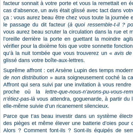
facteur sonnait à votre porte et vous la remettait en 
cas d’absence, un avis était glissé avec tact dans votre
ça : vous aurez beau être chez vous toute la journée 
le passage du dit facteur (
à quoi ressemble-t-il ? por
vous aurez beau scruter la circulation dans la rue et 
l’oreille derrière la porte en guettant la moindre agi
vérifier pour la dixième fois que votre sonnette fonctio
qu’à la nuit tombée que vous trouverez un «
avis de
glissé dans votre boîte-aux-lettres.
Suprême affront : cet Arsène Lupin des temps modern
de non distribution
» aura soigneusement coché la c
Affront qui sera suivi par une invitation à vous rendr
proche où la
lettre-que-nous-n’avons-pu-vous-rem
n’étiez-pas-là
vous attendra, goguenarde, à partir du 
elle-même suivie d’un ricanement silencieux.
Parce que t’as beau investir dans un système électr
des pièges et même élever une batterie d’oies pour don
Alors ? Comment font-ils ? Sont-ils équipés de sem