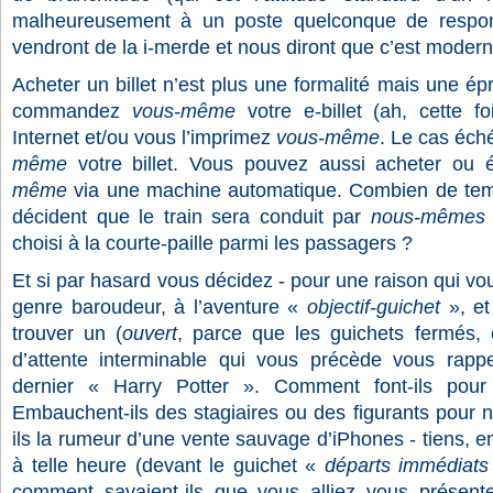
malheureusement à un poste quelconque de responsab
vendront de la i-merde et nous diront que c’est modern
Acheter un billet n’est plus une formalité mais une é
commandez
vous-même
votre e-billet (ah, cette f
Internet et/ou vous l’imprimez
vous-même
. Le cas éc
même
votre billet. Vous pouvez aussi acheter ou é
même
via une machine automatique. Combien de temps 
décident que le train sera conduit par
nous-mêmes
choisi à la courte-paille parmi les passagers ?
Et si par hasard vous décidez - pour une raison qui vous
genre baroudeur, à l’aventure «
objectif-guichet
», et
trouver un (
ouvert
, parce que les guichets fermés, 
d’attente interminable qui vous précède vous rappe
dernier « Harry Potter ». Comment font-ils pour 
Embauchent-ils des stagiaires ou des figurants pour 
ils la rumeur d’une vente sauvage d’iPhones - tiens, enc
à telle heure (devant le guichet «
départs immédiats
comment savaient-ils que vous alliez vous présente