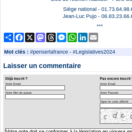
Siège national - 01.73.64.98.
Jean-Luc Pujo - 06.83.23.66.
***
Partager
Facebook
X
Mastodon
Threads
Messenger
WhatsApp
LinkedIn
Email
Mot clés :
#penserlafrance
-
#Legislatives2024
Laisser un commentaire
Déjà inscrit ?
Pas encore inscrit 
Votre Email
Votre Email
Votre Mot de passe
Votre Pseudo
Taper le code affiché