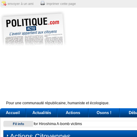
envoyer à un ami
imprimer cette page
Pour une communauté républicaine, humaniste et écologique.
Accueil
Actualités
Actions
Osons !
Déb
Conte e l'audizione in Commissione Covid: tre ore di «arring
Fil info
Actions Citoyennes