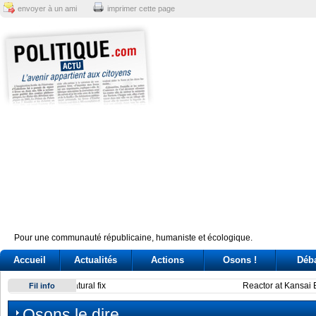
envoyer à un ami
imprimer cette page
Pour une communauté républicaine, humaniste et écologique.
Accueil
Actualités
Actions
Osons !
Déb
Reactor at Kansai Electric’s Oi plant stops after alarm
Fil info
Osons le dire