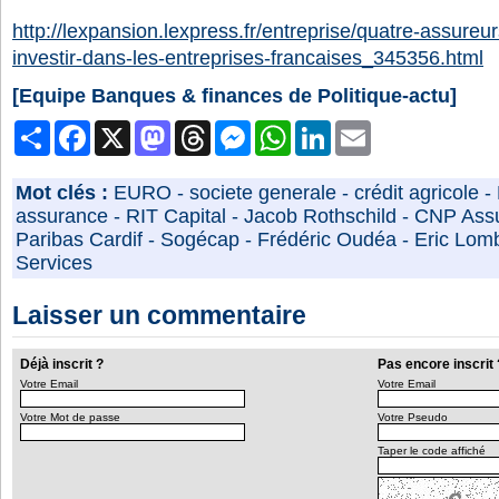
http://lexpansion.lexpress.fr/entreprise/quatre-assureu
investir-dans-les-entreprises-francaises_345356.html
[Equipe Banques & finances de Politique-actu]
Partager
Facebook
X
Mastodon
Threads
Messenger
WhatsApp
LinkedIn
Email
Mot clés :
EURO
-
societe generale
-
crédit agricole
-
assurance
-
RIT Capital
-
Jacob Rothschild
-
CNP Ass
Paribas Cardif
-
Sogécap
-
Frédéric Oudéa
-
Eric Lom
Services
Laisser un commentaire
Déjà inscrit ?
Pas encore inscrit 
Votre Email
Votre Email
Votre Mot de passe
Votre Pseudo
Taper le code affiché