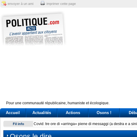
envoyer à un ami
imprimer cette page
Pour une communauté républicaine, humaniste et écologique.
Accueil
Actualités
Actions
Osons !
Déb
Delmastro, chat oscurate. Tre ricorsi alla Consulta per l’acce
Fil info
Osons le dire