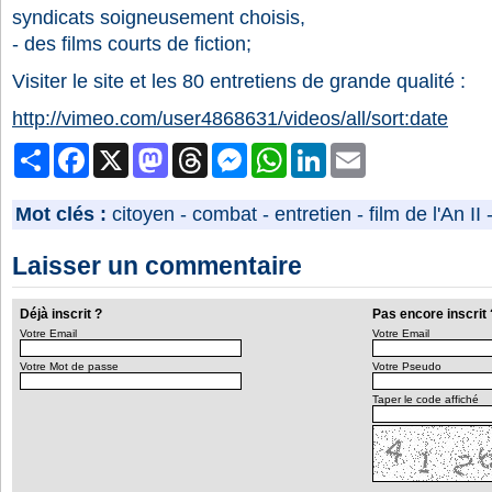
syndicats soigneusement choisis,
- des films courts de fiction;
Visiter le site et les 80 entretiens de grande qualité :
http://vimeo.com/user4868631/videos/all/sort:date
Partager
Facebook
X
Mastodon
Threads
Messenger
WhatsApp
LinkedIn
Email
Mot clés :
citoyen
-
combat
-
entretien
-
film de l'An II
Laisser un commentaire
Déjà inscrit ?
Pas encore inscrit 
Votre Email
Votre Email
Votre Mot de passe
Votre Pseudo
Taper le code affiché