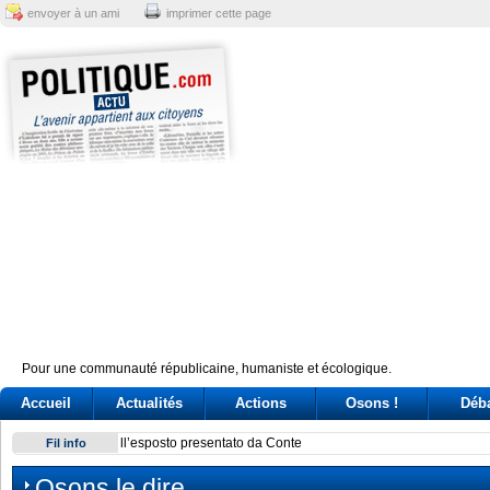
envoyer à un ami
imprimer cette page
Pour une communauté républicaine, humaniste et écologique.
Accueil
Actualités
Actions
Osons !
Déb
Scontro su Schengen, tensioni nel governo. Passa la linea 
Fil info
Osons le dire