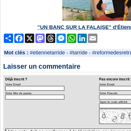
"UN BANC SUR LA FALAISE" d'Étie
Partager
Facebook
X
Mastodon
Threads
Messenger
WhatsApp
LinkedIn
Email
Mot clés :
#etiennetarride
-
#tarride
-
#reformedesretra
Laisser un commentaire
Déjà inscrit ?
Pas encore inscrit 
Votre Email
Votre Email
Votre Mot de passe
Votre Pseudo
Taper le code affiché