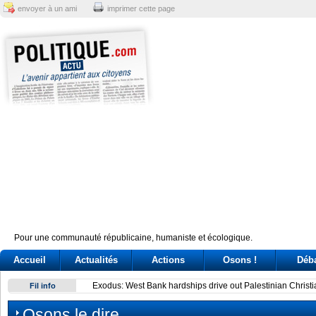
envoyer à un ami
imprimer cette page
Pour une communauté républicaine, humaniste et écologique.
Accueil
Actualités
Actions
Osons !
Déb
Exodus: West Bank hardships drive out Palestinian Christian
Fil info
Osons le dire