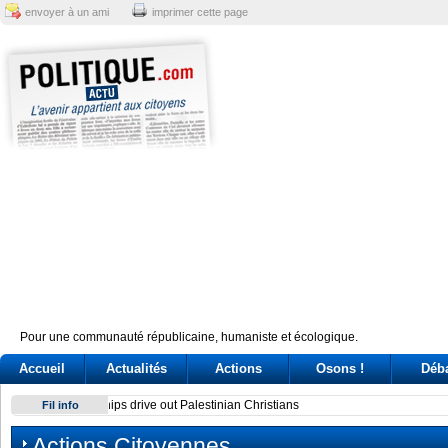
envoyer à un ami
imprimer cette page
Pour une communauté républicaine, humaniste et écologique.
Accueil
Actualités
Actions
Osons !
Déb
Sindicato italiano lleva a Cuba su solidaridad en centenario 
Fil info
Actions Citoyennes