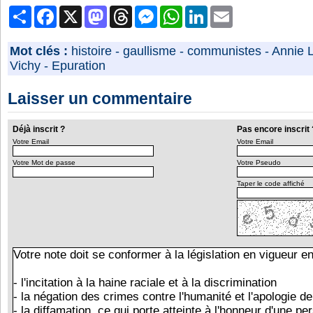
Partager
Facebook
X
Mastodon
Threads
Messenger
WhatsApp
LinkedIn
Email
Mot clés :
histoire
-
gaullisme
-
communistes
-
Annie L
Vichy
-
Epuration
Laisser un commentaire
Déjà inscrit ?
Pas encore inscrit 
Votre Email
Votre Email
Votre Mot de passe
Votre Pseudo
Taper le code affiché