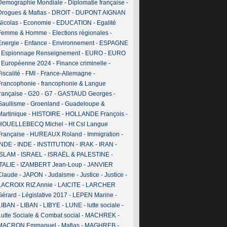
Demographie Mondiale
-
Diplomatie française
-
Drogues & Mafias
-
DROIT
-
DUPONT AIGNAN
Nicolas
-
Economie
-
EDUCATION
-
Egalité
Femme & Homme
-
Elections régionales
-
Energie
-
Enfance
-
Environnement
-
ESPAGNE
-
Espionnage Renseignement
-
EURO
-
EURO
-
Européenne 2024
-
Finance criminelle
-
iscalité
-
FMI
-
France-Allemagne
-
Francophonie
-
francophonie & Langue
française
-
G20
-
G7
-
GASTAUD Georges
-
Gaullisme
-
Groenland
-
Guadeloupe &
Martinique
-
HISTOIRE
-
HOLLANDE François
-
HOUELLEBECQ Michel
-
Ht Csl Langue
Française
-
HUREAUX Roland
-
Immigration
-
INDE
-
INDE
-
INSTITUTION
-
IRAK
-
IRAN
-
ISLAM
-
ISRAEL
-
ISRAËL & PALESTINE
-
ITALIE
-
IZAMBERT Jean-Loup
-
JANVIER
Claude
-
JAPON
-
Judaisme
-
Justice
-
Justice
-
LACROIX RIZ Annie
-
LAICITE
-
LARCHER
Gérard
-
Législative 2017
-
LEPEN Marine
-
LIBAN
-
LIBAN
-
LIBYE
-
LUNE
-
lutte sociale
-
Lutte Sociale & Combat social
-
MACHREK
-
MACRON Emmanuel
-
Mafias
-
MAGHREB
-