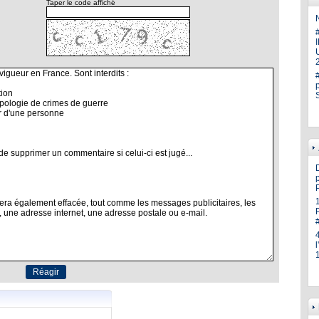
Taper le code affiché
N
U
p