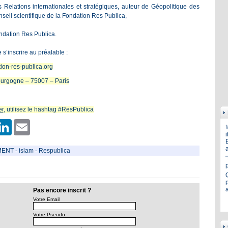
des Relations internationales et stratégiques, auteur de
Géopolitique des
eil scientifique de la Fondation Res Publica,
ondation Res Publica.
 s’inscrire au préalable :
ion-res-publica.org
Bourgogne – 75007 – Paris
er
, utilisez le hashtag #ResPublica
er
hatsApp
LinkedIn
Email
i
E
a
MENT
-
islam
-
Respublica
p
Pas encore inscrit ?
Votre Email
Votre Pseudo