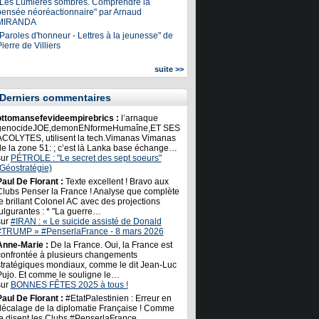
"Les Lumières sombres. Comprendre la
pensée néoréactionnaire" par Arnaud
MIRANDA
Paroles d'honneur - Lettres à la jeunesse" de
ierre de Villiers
suite >>
Derniers commentaires
ottomansefevideempirebrics :
l’arnaque
genocideJOE,demonENformeHumaîne,ET SES
ACOLYTES, utilisent la tech.Vimanas Vimanas
de la zone 51: ; c’est là Lanka base échange…
sur
PÉTROLE : "Le secret des sept soeurs"
(Géostratégie)
Paul De Florant :
Texte excellent ! Bravo aux
Clubs Penser la France ! Analyse que complète
e brillant Colonel AC avec des projections
ulgurantes : * "La guerre…
sur
#IRAN : « Le suicide assisté de Donald
#TRUMP » #PenserlaFrance - 8 mars 2026
Anne-Marie :
De la France. Oui, la France est
confrontée à plusieurs changements
stratégiques mondiaux, comme le dit Jean-Luc
Pujo. Et comme le souligne le…
sur
BONNES FÊTES 2025 à tous !
Paul De Florant :
#EtatPalestinien : Erreur en
décalage de la diplomatie Française ! Comme
le disent les Clubs #PenserlaFrance