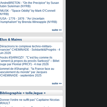
#AndreBRETON - "On the Precipice" by Susan
Rubin Suleiman (NYRB)
#MUSK - "Space Oddity" by Mark O’Connell
(NYRB)
#USA - 1776 - 1876 : "An Uncertain
Triumphalism" by Brenda Wineapple (NYRB)
suite >>
Elus & Maires
"Déracinons le complexe techno-militaro-
financier" CHEMINADE - Solidarité&Progrès - 4
juin 2026
Procès #SARKOZY : "C’est fou comme ils
’aiment (à propos du procès Sarkozy)" – Billet
rouge par Floréal (PRCF) - 4 mai 2026
Sommet de #Shanghai : "la France face au
basculement du monde" par Jacques
#CHEMINADE - septembre 2025
suite >>
Bibliographie « tolle,legue »
Donner l'ordre ne suffit pas" Capitaine Nicolas
BRAULT