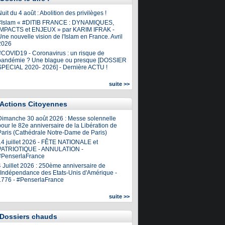
uit du 4 août : Abolition des privilèges !
#Islam « #DITIB FRANCE : DYNAMIQUES,
IMPACTS et ENJEUX » par KARIM IFRAK -
ne nouvelle vision de l'Islam en France. Avril
2026
#COVID19 - Coronavirus : un risque de
pandémie ? Une blague ou presque [DOSSIER
SPECIAL 2020- 2026] - Dernière ACTU !
suite >>
Actions Citoyennes
Dimanche 30 août 2026 : Messe solennelle
our le 82e anniversaire de la Libération de
Paris (Cathédrale Notre-Dame de Paris)
14 juillet 2026 - FÊTE NATIONALE et
PATRIOTIQUE - ANNULATION -
#PenserlaFrance
4 Juillet 2026 : 250ème anniversaire de
l'Indépendance des Etats-Unis d'Amérique -
1776 - #PenserlaFrance
suite >>
Dossiers chauds