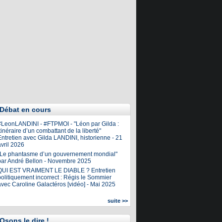
Débat en cours
#LeonLANDINI - #FTPMOI - "Léon par Gilda :
tinéraire d’un combattant de la liberté"
ntretien avec Gilda LANDINI, historienne - 21
vril 2026
"Le phantasme d’un gouvernement mondial"
par André Bellon - Novembre 2025
QUI EST VRAIMENT LE DIABLE ? Entretien
olitiquement incorrect : Régis le Sommier
avec Caroline Galactéros [vidéo] - Mai 2025
suite >>
Osons le dire !