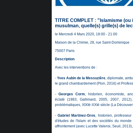
TITRE COMPLET : "Islamisme (ou is
musulman, quelle(s) grille(s) de lec
le Mercredi 4 Mars 2020, 18:00 - 21:00
Maison de la Chimie, 28, rue Saint-Dominique
75007 Paris
Description
Avec les interventions de :
-
Yves Aubin de la Messuzière
, diplomate, amb
le grand chambardement
(Plon, 2016) et
Profess
-
Georges Corm
, historien, économiste, 
éclaté
(1983, Gallimard, 2005, 2007, 2012)
problématiques, XIXIè-XXIè siècle
(La Découvert
-
Gabriel Martinez-Gros
, historien, professeur
d'études de l'Islam et des sociétés du mond
affrontement
(avec Lucette Valensi, Seuil, 2013),