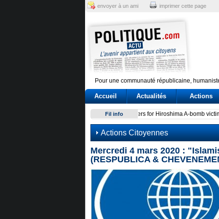
envoyer à un ami
imprimer cette page
Pour une communauté républicaine, humaniste
Accueil
Actualités
Actions
Conte e l'audizione in Commi
Fil info
Actions Citoyennes
Mercredi 4 mars 2020 : "Isla
(RESPUBLICA & CHEVENEME