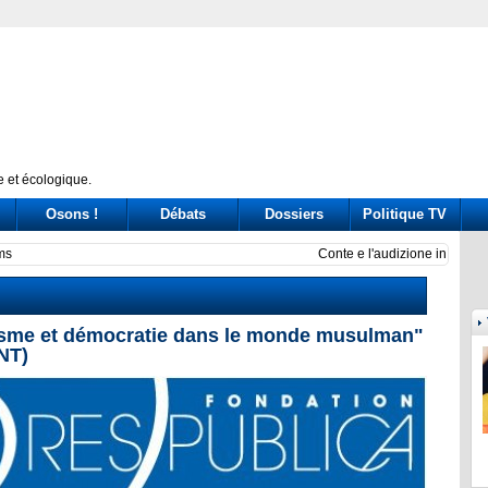
 et écologique.
Osons !
Débats
Dossiers
Politique TV
ssione Covid: tre ore di «arringa» piene di messaggi (a destra e a sinistra)
Prince
misme et démocratie dans le monde musulman"
NT)