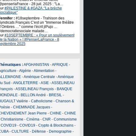
@penserlaFrance - 28 juil. 2025 : "La…
sur
#PALESTINE & #GAZA :"La brèche
Socratique"
ennifer :
#18septembre - Trahison des
Syndicats Français C'est un "Immense théâtre
’Ombres …" comme l'écrit jlPujo ...
#democratiesociale malade…
sur
#10SEPTEMBRE : « Pour un soulèvement
de la Nation » ! #PenserLaFrance - 8
septembre 2025
Thématiques :
AFGHANISTAN
-
AFRIQUE
-
griculture
-
Algérie
-
Alimentation
-
ALLEMAGNE
-
Amérique Centrale
-
Amérique
du Sud
-
ANGLETERRE
-
ASIE
-
ASSELINEAU
François
-
ASSELINEAU François
-
BANQUE
MONDIALE
-
BELLON André
-
BRESIL
-
BUGAULT Valérie
-
Catholicisme
-
Chanson &
Poésie
-
CHEMINADE Jacques
-
CHEVENEMENT Jean Pierre
-
CHINE
-
CHINE
-
Christianisme
-
Cinéma
-
CNR
-
Communisme
-
COVID19
-
COVID19
-
Crypto & Blockchains
-
CUBA
-
CULTURE
-
Défense
-
Demographie
-