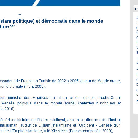
_
lam politique) et démocratie dans le monde
ture ?"
J
assadeur de France en Tunisie de 2002 à 2005, auteur de
Monde arabe,
ion diplomate
(Plon, 2009),
ancien ministre des Finances du Liban, auteur de
Le Proche-Orient
,
Pensée politique dans le monde arabe, contextes historiques et
e, 2016),
 émérite d'histoire de l'Islam médiéval, ancien co-directeur de l'Institut
e musulman, auteur de
L'Islam, l'islamisme et l'Occident - Genèse d'un
 et de
L'Empire islamique, VIIè-XIè siècle
(Passés composés, 2019),