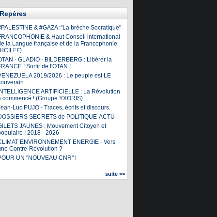
Repères
#PALESTINE & #GAZA :"La brèche Socratique"
FRANCOPHONIE & Haut Conseil international
de la Langue française et de la Francophonie
(HCILFF)
OTAN - GLADIO - BILDERBERG : Libérer la
FRANCE ! Sortir de l'OTAN !
VENEZUELA 2019/2026 : Le peuple est LE
souverain.
INTELLIGENCE ARTIFICIELLE : La Révolution
a commencé ! (Groupe YXORIS)
ean-Luc PUJO - Traces, écrits et discours.
DOSSIERS SECRETS de POLITIQUE-ACTU
GILETS JAUNES : Mouvement Citoyen et
populaire ! 2018 - 2026
CLIMAT ENVIRONNEMENT ENERGIE - Vers
une Contre-Révolution ?
POUR UN "NOUVEAU CNR" !
suite >>