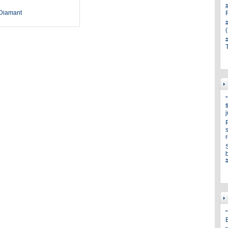
oDiamant
s
"