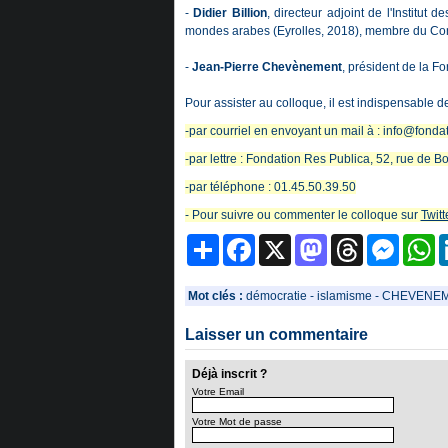
-
Didier Billion
, directeur adjoint de l'Institut 
mondes arabes
(Eyrolles, 2018), membre du Cons
-
Jean-Pierre Chevènement
, président de la F
Pour assister au colloque, il est indispensable de
-par courriel en envoyant un mail à :
info@fondat
-par lettre : Fondation Res Publica, 52, rue de 
-par téléphone : 01.45.50.39.50
- Pour suivre ou commenter le colloque sur
Twitt
Partager
Facebook
X
Mastodon
Threads
Messeng
W
Mot clés :
démocratie
-
islamisme
-
CHEVENE
Laisser un commentaire
Déjà inscrit ?
Votre Email
Votre Mot de passe