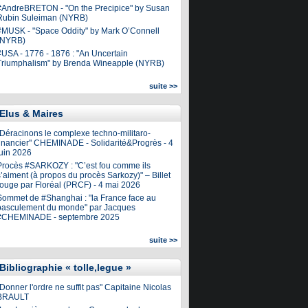
#AndreBRETON - "On the Precipice" by Susan
Rubin Suleiman (NYRB)
#MUSK - "Space Oddity" by Mark O’Connell
(NYRB)
#USA - 1776 - 1876 : "An Uncertain
Triumphalism" by Brenda Wineapple (NYRB)
suite >>
Elus & Maires
"Déracinons le complexe techno-militaro-
financier" CHEMINADE - Solidarité&Progrès - 4
juin 2026
Procès #SARKOZY : "C’est fou comme ils
’aiment (à propos du procès Sarkozy)" – Billet
rouge par Floréal (PRCF) - 4 mai 2026
Sommet de #Shanghai : "la France face au
basculement du monde" par Jacques
#CHEMINADE - septembre 2025
suite >>
Bibliographie « tolle,legue »
Donner l'ordre ne suffit pas" Capitaine Nicolas
BRAULT