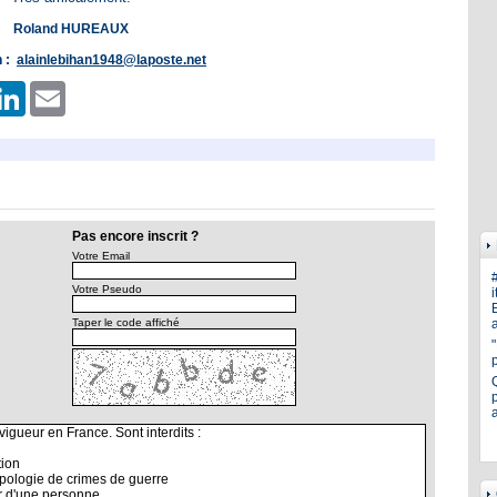
Roland HUREAUX
n :
alainlebihan1948@laposte.net
er
hatsApp
LinkedIn
Email
Pas encore inscrit ?
Votre Email
Votre Pseudo
i
E
Taper le code affiché
a
p