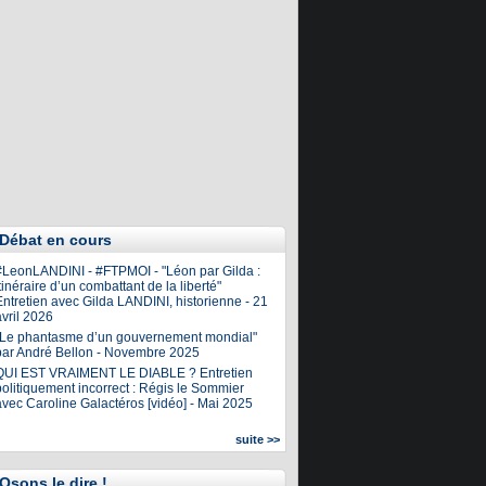
Débat en cours
#LeonLANDINI - #FTPMOI - "Léon par Gilda :
tinéraire d’un combattant de la liberté"
ntretien avec Gilda LANDINI, historienne - 21
vril 2026
"Le phantasme d’un gouvernement mondial"
par André Bellon - Novembre 2025
QUI EST VRAIMENT LE DIABLE ? Entretien
olitiquement incorrect : Régis le Sommier
avec Caroline Galactéros [vidéo] - Mai 2025
suite >>
Osons le dire !