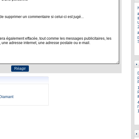
N
U
p
oDiamant