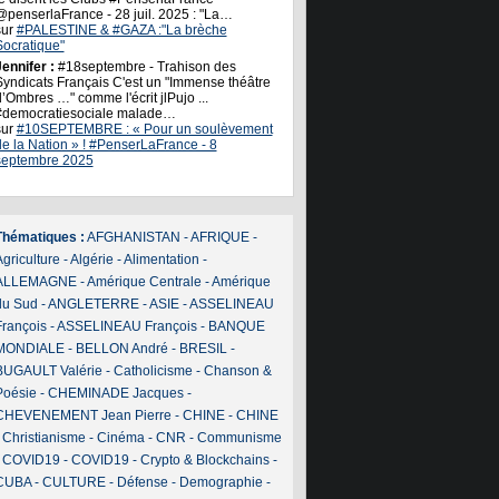
@penserlaFrance - 28 juil. 2025 : "La…
sur
#PALESTINE & #GAZA :"La brèche
Socratique"
ennifer :
#18septembre - Trahison des
Syndicats Français C'est un "Immense théâtre
’Ombres …" comme l'écrit jlPujo ...
#democratiesociale malade…
sur
#10SEPTEMBRE : « Pour un soulèvement
de la Nation » ! #PenserLaFrance - 8
septembre 2025
Thématiques :
AFGHANISTAN
-
AFRIQUE
-
griculture
-
Algérie
-
Alimentation
-
ALLEMAGNE
-
Amérique Centrale
-
Amérique
du Sud
-
ANGLETERRE
-
ASIE
-
ASSELINEAU
François
-
ASSELINEAU François
-
BANQUE
MONDIALE
-
BELLON André
-
BRESIL
-
BUGAULT Valérie
-
Catholicisme
-
Chanson &
Poésie
-
CHEMINADE Jacques
-
CHEVENEMENT Jean Pierre
-
CHINE
-
CHINE
-
Christianisme
-
Cinéma
-
CNR
-
Communisme
-
COVID19
-
COVID19
-
Crypto & Blockchains
-
CUBA
-
CULTURE
-
Défense
-
Demographie
-