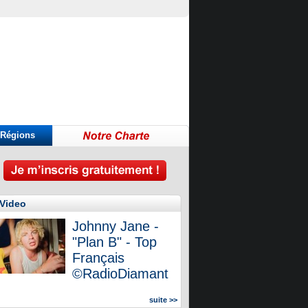
Régions
ican a Cuba campeona mundial de la solidaridad
Sindicato italiano lleva a Cuba su solidaridad en centenario de Fidel
Grillo, Vannacci, Di Battista il peso dei «Maga» italiani: «Possono decidere la sfi
Video
Johnny Jane -
"Plan B" - Top
Français
©RadioDiamant
suite >>