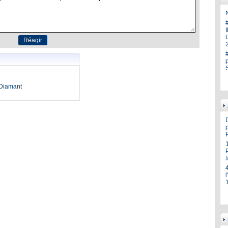
N
U
oDiamant
p