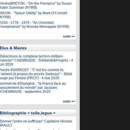
#AndreBRETON - "On the Precipice" by Susan
Rubin Suleiman (NYRB)
#MUSK - "Space Oddity" by Mark O’Connell
(NYRB)
#USA - 1776 - 1876 : "An Uncertain
Triumphalism" by Brenda Wineapple (NYRB)
suite >>
Elus & Maires
"Déracinons le complexe techno-militaro-
financier" CHEMINADE - Solidarité&Progrès - 4
juin 2026
Procès #SARKOZY : "C’est fou comme ils
’aiment (à propos du procès Sarkozy)" – Billet
rouge par Floréal (PRCF) - 4 mai 2026
Sommet de #Shanghai : "la France face au
basculement du monde" par Jacques
#CHEMINADE - septembre 2025
suite >>
Bibliographie « tolle,legue »
Donner l'ordre ne suffit pas" Capitaine Nicolas
BRAULT