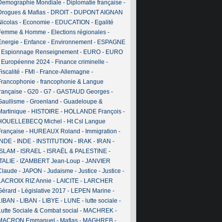
Demographie Mondiale
-
Diplomatie française
-
Drogues & Mafias
-
DROIT
-
DUPONT AIGNAN
Nicolas
-
Economie
-
EDUCATION
-
Egalité
Femme & Homme
-
Elections régionales
-
Energie
-
Enfance
-
Environnement
-
ESPAGNE
-
Espionnage Renseignement
-
EURO
-
EURO
-
Européenne 2024
-
Finance criminelle
-
iscalité
-
FMI
-
France-Allemagne
-
Francophonie
-
francophonie & Langue
française
-
G20
-
G7
-
GASTAUD Georges
-
Gaullisme
-
Groenland
-
Guadeloupe &
Martinique
-
HISTOIRE
-
HOLLANDE François
-
HOUELLEBECQ Michel
-
Ht Csl Langue
Française
-
HUREAUX Roland
-
Immigration
-
INDE
-
INDE
-
INSTITUTION
-
IRAK
-
IRAN
-
ISLAM
-
ISRAEL
-
ISRAËL & PALESTINE
-
ITALIE
-
IZAMBERT Jean-Loup
-
JANVIER
Claude
-
JAPON
-
Judaisme
-
Justice
-
Justice
-
LACROIX RIZ Annie
-
LAICITE
-
LARCHER
Gérard
-
Législative 2017
-
LEPEN Marine
-
LIBAN
-
LIBAN
-
LIBYE
-
LUNE
-
lutte sociale
-
Lutte Sociale & Combat social
-
MACHREK
-
MACRON Emmanuel
-
Mafias
-
MAGHREB
-