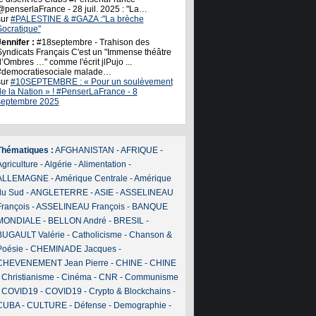
@penserlaFrance - 28 juil. 2025 : "La…
sur
#PALESTINE & #GAZA :"La brèche
Socratique"
ennifer :
#18septembre - Trahison des
Syndicats Français C'est un "Immense théâtre
’Ombres …" comme l'écrit jlPujo ...
#democratiesociale malade…
sur
#10SEPTEMBRE : « Pour un soulèvement
de la Nation » ! #PenserLaFrance - 8
septembre 2025
Thématiques :
AFGHANISTAN
-
AFRIQUE
-
griculture
-
Algérie
-
Alimentation
-
ALLEMAGNE
-
Amérique Centrale
-
Amérique
du Sud
-
ANGLETERRE
-
ASIE
-
ASSELINEAU
François
-
ASSELINEAU François
-
BANQUE
MONDIALE
-
BELLON André
-
BRESIL
-
BUGAULT Valérie
-
Catholicisme
-
Chanson &
Poésie
-
CHEMINADE Jacques
-
CHEVENEMENT Jean Pierre
-
CHINE
-
CHINE
-
Christianisme
-
Cinéma
-
CNR
-
Communisme
-
COVID19
-
COVID19
-
Crypto & Blockchains
-
CUBA
-
CULTURE
-
Défense
-
Demographie
-