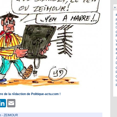
J
e de la rédaction de Politique-actu.com !
er
hatsApp
LinkedIn
Email
n
-
ZEIMOUR