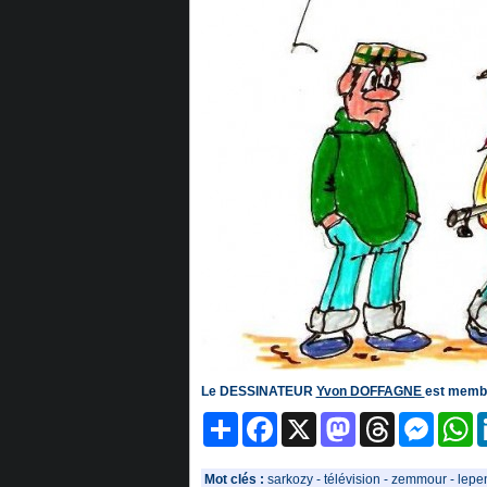
Le DESSINATEUR
Yvon DOFFAGNE
est membr
Partager
Facebook
X
Mastodon
Threads
Messeng
W
Mot clés :
sarkozy
-
télévision
-
zemmour
-
lepe