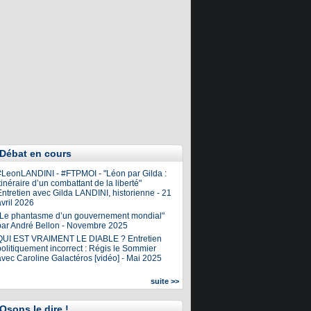
Débat en cours
#LeonLANDINI - #FTPMOI - "Léon par Gilda :
tinéraire d’un combattant de la liberté"
ntretien avec Gilda LANDINI, historienne - 21
vril 2026
"Le phantasme d’un gouvernement mondial"
par André Bellon - Novembre 2025
QUI EST VRAIMENT LE DIABLE ? Entretien
olitiquement incorrect : Régis le Sommier
avec Caroline Galactéros [vidéo] - Mai 2025
suite >>
Osons le dire !