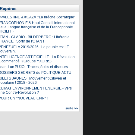
Repères
#PALESTINE & #GAZA :"La brèche Socratique"
FRANCOPHONIE & Haut Conseil international
de la Langue française et de la Francophonie
(HCILFF)
OTAN - GLADIO - BILDERBERG : Libérer la
FRANCE ! Sortir de l'OTAN !
VENEZUELA 2019/2026 : Le peuple est LE
souverain.
INTELLIGENCE ARTIFICIELLE : La Révolution
a commencé ! (Groupe YXORIS)
ean-Luc PUJO - Traces, écrits et discours.
DOSSIERS SECRETS de POLITIQUE-ACTU
GILETS JAUNES : Mouvement Citoyen et
populaire ! 2018 - 2026
CLIMAT ENVIRONNEMENT ENERGIE - Vers
une Contre-Révolution ?
POUR UN "NOUVEAU CNR" !
suite >>