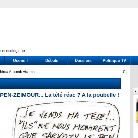
 et écologique.
Osons !
Débats
Dossiers
Politique TV
ssione Covid: tre ore di «arringa» piene di messaggi (a destra e a sinistra)
Prince
-ZEIMOUR... La télé réac ? A la poubelle !