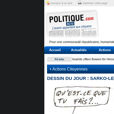
envoyer à un ami
imprimer cette page
Pour une communauté républicaine, humaniste
Accueil
Actualités
Actions
Conte e l'audizione in Commi
Fil info
Actions Citoyennes
DESSIN DU JOUR : SARKO-LEPEN