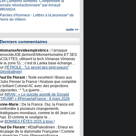
"Les Lumières sombres. Comprendre la
pensée néoréactionnaire" par Arnaud
MIRANDA
Paroles d'honneur - Lettres à la jeunesse" de
ierre de Villiers
suite >>
Derniers commentaires
ottomansefevideempirebrics :
l’arnaque
genocideJOE,demonENformeHumaîne,ET SES
ACOLYTES, utilisent la tech.Vimanas Vimanas
de la zone 51: ; c’est là Lanka base échange…
sur
PÉTROLE : "Le secret des sept soeurs"
(Géostratégie)
Paul De Florant :
Texte excellent ! Bravo aux
Clubs Penser la France ! Analyse que complète
e brillant Colonel AC avec des projections
ulgurantes : * "La guerre…
sur
#IRAN : « Le suicide assisté de Donald
#TRUMP » #PenserlaFrance - 8 mars 2026
Anne-Marie :
De la France. Oui, la France est
confrontée à plusieurs changements
stratégiques mondiaux, comme le dit Jean-Luc
Pujo. Et comme le souligne le…
sur
BONNES FÊTES 2025 à tous !
Paul De Florant :
#EtatPalestinien : Erreur en
décalage de la diplomatie Française ! Comme
le disent les Clubs #PenserlaFrance