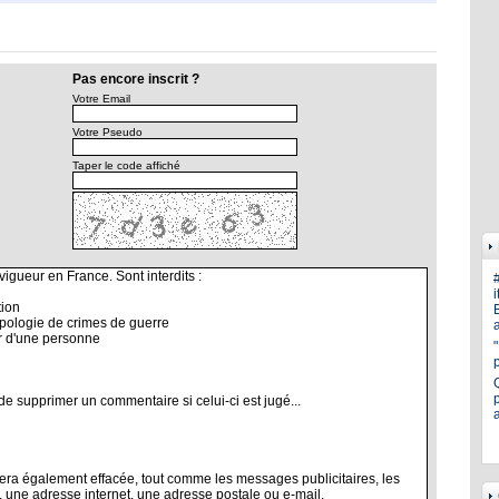
Pas encore inscrit ?
Votre Email
Votre Pseudo
Taper le code affiché
i
E
a
p