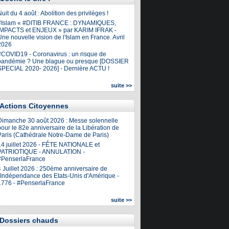
uit du 4 août : Abolition des privilèges !
#Islam « #DITIB FRANCE : DYNAMIQUES,
IMPACTS et ENJEUX » par KARIM IFRAK -
ne nouvelle vision de l'Islam en France. Avril
2026
#COVID19 - Coronavirus : un risque de
pandémie ? Une blague ou presque [DOSSIER
SPECIAL 2020- 2026] - Dernière ACTU !
suite >>
Actions Citoyennes
Dimanche 30 août 2026 : Messe solennelle
our le 82e anniversaire de la Libération de
Paris (Cathédrale Notre-Dame de Paris)
14 juillet 2026 - FÊTE NATIONALE et
PATRIOTIQUE - ANNULATION -
#PenserlaFrance
4 Juillet 2026 : 250ème anniversaire de
l'Indépendance des Etats-Unis d'Amérique -
1776 - #PenserlaFrance
suite >>
Dossiers chauds