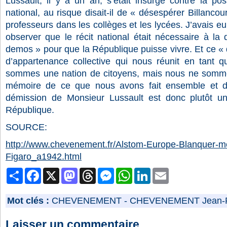
Lussault, il y a un an, s’était insurgé contre la poss
national, au risque disait-il de « désespérer Billancou
professeurs dans les collèges et les lycées. J’avais eu 
observer que le récit national était nécessaire à la 
demos » pour que la République puisse vivre. Et ce « 
d’appartenance collective qui nous réunit en tant q
sommes une nation de citoyens, mais nous ne somme
mémoire de ce que nous avons fait ensemble et de
démission de Monsieur Lussault est donc plutôt u
République.
SOURCE:
http://www.chevenement.fr/Alstom-Europe-Blanquer-mo
Figaro_a1942.html
Partager
Facebook
X
Mastodon
Threads
Messenger
WhatsApp
LinkedIn
Email
Mot clés :
CHEVENEMENT
-
CHEVENEMENT Jean-P
Laisser un commentaire