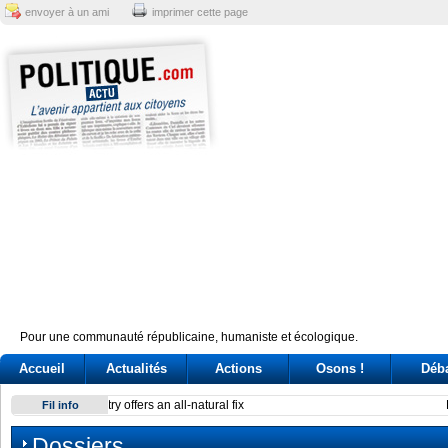
envoyer à un ami
imprimer cette page
Pour une communauté républicaine, humaniste et écologique.
Accueil
Actualités
Actions
Osons !
Déb
Reactor at Kansai Electric’s Oi plant stops after alarm
Fil info
Dossiers