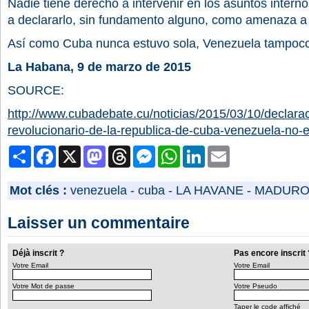
Nadie tiene derecho a intervenir en los asuntos intern
a declararlo, sin fundamento alguno, como amenaza a 
Así como Cuba nunca estuvo sola, Venezuela tampoco 
La Habana, 9 de marzo de 2015
SOURCE:
http://www.cubadebate.cu/noticias/2015/03/10/declarac
revolucionario-de-la-republica-de-cuba-venezuela-n
Partager
Facebook
X
Mastodon
Threads
Messenger
WhatsApp
LinkedIn
Email
Mot clés :
venezuela
-
cuba
-
LA HAVANE
-
MADUR
Laisser un commentaire
Déjà inscrit ?
Pas encore inscrit 
Votre Email
Votre Email
Votre Mot de passe
Votre Pseudo
Taper le code affiché