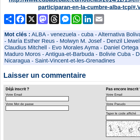
participaran-en-la-cumbre-alba-tcp/#
Partager
Facebook
X
Mastodon
Threads
Messenger
WhatsApp
LinkedIn
Email
Mot clés :
ALBA
-
venezuela
-
cuba
-
Alternativa Boliv
-
María Esther Reus
-
Molwyn M. Josef
-
Denzil Llewe
Claudius Mitchell
-
Evo Morales Ayma
-
Daniel Ortega
Maduro Moros
-
Antigua-et-Barbuda
-
Bolivie Cuba
-
D
Nicaragua
-
Saint-Vincent-et-les-Grenadines
Laisser un commentaire
Déjà inscrit ?
Pas encore inscrit 
Votre Email
Votre Email
Votre Mot de passe
Votre Pseudo
Taper le code affiché