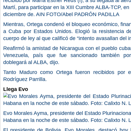
recibido por María Esther Reus (I), a su llegada al aero
Martí, para participar en la XIII Cumbre ALBA-TCP, e
diciembre de. AIN FOTO/Abel PADRÓN PADILLA
Mientras, Ortega condenó el bloqueo económico, finan
a Cuba por Estados Unidos. E
logió la resistencia 
cuerpo de ley al que calificó de “intento
avasallan
del i
Reafirmó la amistad de Nicaragua con el pueblo cuba
Venezuela, país que fue sancionado también por
doblegará al ALBA, dijo.
Tanto Maduro como Ortega fueron recibidos por el
Rodríguez Parrilla.
Llega Evo
Evo Morales Ayma, presidente del Estado Plurinacional 
Habana en la noche de este sábado. Foto: Calixto N. 
El presidente de Bolivia, Evo Morales, destacó hoy l