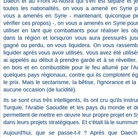
Daech et au Front Al-Nosra qui s'en est séparé et je 
toutes les nationalités, on vous a amené en Syrie 
vous a amenés en Syrie - maintenant, quiconque peu
vérifier ces propos) -, on vous a amenés en Syrie pou
utiliser en tant que combattants pour réaliser les obj
dans la région et lorsqu'on vous aura pressurés ju
gagné ou perdu, on vous liquidera. On vous rassemb
liquider après vous avoir utilisés. Vous avez été utilisés
ai appelés au début à prendre garde et à se réveiller,
en bois et en combustible pour le feu allumé par l'A
quelques pays régionaux, contre qui ils complotent ég
le prix. Mais le sectarisme, la bêtise, l'ignorance et l
aucune occasion (de lucidité).
Ils se sont crus très intelligents, ils ont cru qu'ils inst
Turquie, l'Arabie Saoudite et les pays du monde et de 
permettent de mettre en œuvre leur propre projet en Syri
dans leurs projets stratégiques. Et c'était là le summum
Aujourd'hui, que se passe-t-il ? Après que Daech