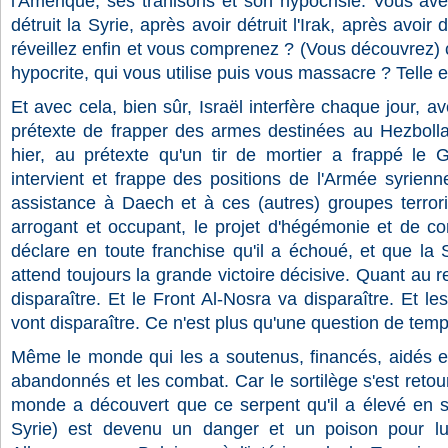
l'Amérique, ses trahisons et son hypocrisie. Vous av
détruit la Syrie, après avoir détruit l'Irak, après avoi
réveillez enfin et vous comprenez ? (Vous découvrez) c
hypocrite, qui vous utilise puis vous massacre ? Telle es
Et avec cela, bien sûr, Israël interfère chaque jour, a
prétexte de frapper des armes destinées au Hezboll
hier, au prétexte qu'un tir de mortier a frappé le G
intervient et frappe des positions de l'Armée syrienne
assistance à Daech et à ces (autres) groupes terroris
arrogant et occupant, le projet d'hégémonie et de con
déclare en toute franchise qu'il a échoué, et que la 
attend toujours la grande victoire décisive. Quant au 
disparaître. Et le Front Al-Nosra va disparaître. Et les
vont disparaître. Ce n'est plus qu'une question de temp
Même le monde qui les a soutenus, financés, aidés et
abandonnés et les combat. Car le sortilège s'est retour
monde a découvert que ce serpent qu'il a élevé en so
Syrie) est devenu un danger et un poison pour lu