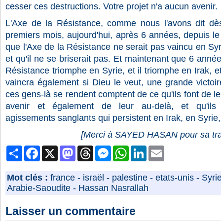
cesser ces destructions. Votre projet n'a aucun avenir.
L'Axe de la Résistance, comme nous l'avons dit dès
premiers mois, aujourd'hui, après 6 années, depuis l
que l'Axe de la Résistance ne serait pas vaincu en Syr
et qu'il ne se briserait pas. Et maintenant que 6 anné
Résistance triomphe en Syrie, et il triomphe en Irak, et
vaincra également si Dieu le veut, une grande victoire
ces gens-là se rendent comptent de ce qu'ils font de leu
avenir et également de leur au-delà, et qu'ils 
agissements sanglants qui persistent en Irak, en Syrie,
[Merci à SAYED HASAN pour sa tra
Partager
Facebook
X
Mastodon
Threads
Messenger
WhatsApp
LinkedIn
Email
Mot clés :
france
-
israël
-
palestine
-
etats-unis
-
Syri
Arabie-Saoudite
-
Hassan Nasrallah
Laisser un commentaire