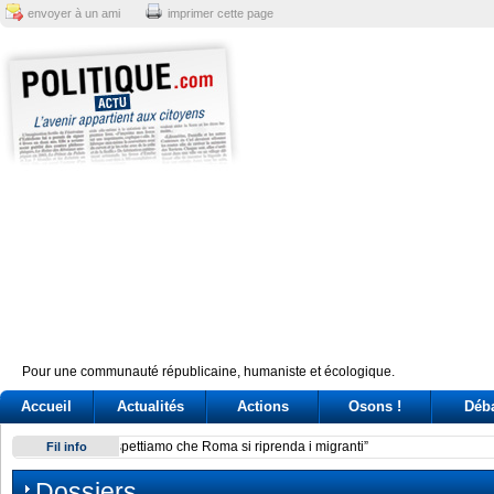
envoyer à un ami
imprimer cette page
Pour une communauté républicaine, humaniste et écologique.
Accueil
Actualités
Actions
Osons !
Déb
Giuseppe Conte, un’«agenda» per la leadership (ma il caso 
Fil info
Dossiers