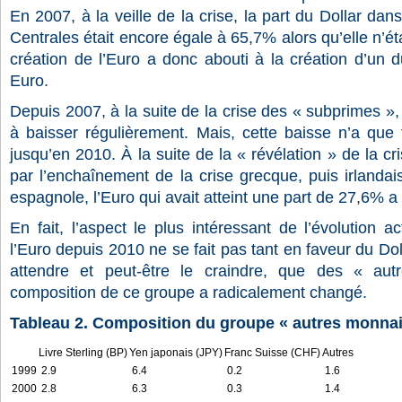
En 2007, à la veille de la crise, la part du Dollar da
Centrales était encore égale à 65,7% alors qu’elle n’é
création de l’Euro a donc abouti à la création d’un 
Euro.
Depuis 2007, à la suite de la crise des « subprimes », 
à baisser régulièrement. Mais, cette baisse n’a que f
jusqu’en 2010. À la suite de la « révélation » de la c
par l’enchaînement de la crise grecque, puis irlandais
espagnole, l’Euro qui avait atteint une part de 27,6% 
En fait, l’aspect le plus intéressant de l’évolution a
l’Euro depuis 2010 ne se fait pas tant en faveur du Do
attendre et peut-être le craindre, que des « aut
composition de ce groupe a radicalement changé.
Tableau 2. Composition du groupe « autres monnai
Livre Sterling (BP)
Yen japonais (JPY)
Franc Suisse (CHF)
Autres
1999
2.9
6.4
0.2
1.6
2000
2.8
6.3
0.3
1.4