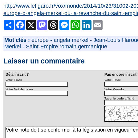
http://www.lefigaro.fr/vox/monde/2014/10/23/31002-
europe-d-angela-merkel-ou-la-revanche-du-saint-emp
Partager
Facebook
X
Mastodon
Threads
Messenger
WhatsApp
LinkedIn
Email
Mot clés :
europe
-
angela merkel
-
Jean-Louis Harou
Merkel
-
Saint-Empire romain germanique
Laisser un commentaire
Déjà inscrit ?
Pas encore inscrit 
Votre Email
Votre Email
Votre Mot de passe
Votre Pseudo
Taper le code affiché