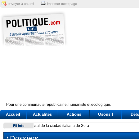
envoyer à un ami
imprimer cette page
Pour une communauté républicaine, humaniste et écologique.
Accueil
Actualités
Actions
Osons !
Déb
Fidan afirma que mayor temor de Israel es aislamiento inter
Fil info
Dossiers