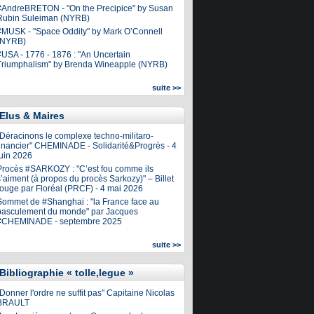
#AndreBRETON - "On the Precipice" by Susan
Rubin Suleiman (NYRB)
#MUSK - "Space Oddity" by Mark O’Connell
(NYRB)
#USA - 1776 - 1876 : "An Uncertain
Triumphalism" by Brenda Wineapple (NYRB)
suite >>
Elus & Maires
"Déracinons le complexe techno-militaro-
financier" CHEMINADE - Solidarité&Progrès - 4
juin 2026
Procès #SARKOZY : "C’est fou comme ils
’aiment (à propos du procès Sarkozy)" – Billet
rouge par Floréal (PRCF) - 4 mai 2026
Sommet de #Shanghai : "la France face au
basculement du monde" par Jacques
#CHEMINADE - septembre 2025
suite >>
Bibliographie « tolle,legue »
Donner l'ordre ne suffit pas" Capitaine Nicolas
BRAULT