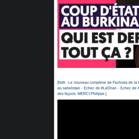
[Ndlr : Le nouveau complexe de Fachoda de la Fr
au sahelistan - Echec de #LeDrian - Echec de #
des façons. MERCI Philippe.]