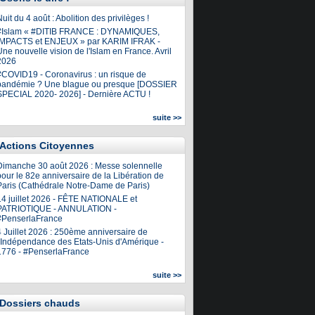
uit du 4 août : Abolition des privilèges !
#Islam « #DITIB FRANCE : DYNAMIQUES,
IMPACTS et ENJEUX » par KARIM IFRAK -
ne nouvelle vision de l'Islam en France. Avril
2026
#COVID19 - Coronavirus : un risque de
pandémie ? Une blague ou presque [DOSSIER
SPECIAL 2020- 2026] - Dernière ACTU !
suite >>
Actions Citoyennes
Dimanche 30 août 2026 : Messe solennelle
our le 82e anniversaire de la Libération de
Paris (Cathédrale Notre-Dame de Paris)
14 juillet 2026 - FÊTE NATIONALE et
PATRIOTIQUE - ANNULATION -
#PenserlaFrance
4 Juillet 2026 : 250ème anniversaire de
l'Indépendance des Etats-Unis d'Amérique -
1776 - #PenserlaFrance
suite >>
Dossiers chauds