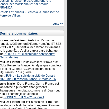
"Les Lumières sombres. Comprendre la
pensée néoréactionnaire" par Arnaud
MIRANDA
Paroles d'honneur - Lettres à la jeunesse" de
ierre de Villiers
suite >>
Derniers commentaires
ottomansefevideempirebrics :
l’arnaque
genocideJOE,demonENformeHumaîne,ET SES
ACOLYTES, utilisent la tech.Vimanas Vimanas
de la zone 51: ; c’est là Lanka base échange…
sur
PÉTROLE : "Le secret des sept soeurs"
(Géostratégie)
Paul De Florant :
Texte excellent ! Bravo aux
Clubs Penser la France ! Analyse que complète
e brillant Colonel AC avec des projections
ulgurantes : * "La guerre…
sur
#IRAN : « Le suicide assisté de Donald
#TRUMP » #PenserlaFrance - 8 mars 2026
Anne-Marie :
De la France. Oui, la France est
confrontée à plusieurs changements
stratégiques mondiaux, comme le dit Jean-Luc
Pujo. Et comme le souligne le…
sur
BONNES FÊTES 2025 à tous !
Paul De Florant :
#EtatPalestinien : Erreur en
décalage de la diplomatie Française ! Comme
le disent les Clubs #PenserlaFrance