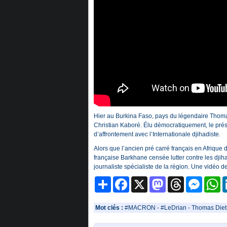
Hier au Burkina Faso, pays du légendaire Thoma
Christian Kaboré. Élu démocratiquement, le prési
d’affrontement avec l’Internationale djihadiste.
Alors que l’ancien pré carré français en Afrique d
française Barkhane censée lutter contre les dji
journaliste spécialiste de la région. Une vidéo 
Partager
Facebook
X
Mastodon
Threads
Messeng
W
Mot clés :
#MACRON
-
#LeDrian
-
Thomas Diet