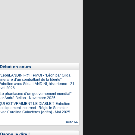
Débat en cours
#LeonLANDINI - #FTPMOI - "Léon par Gilda :
tinéraire d’un combattant de la liberté"
ntretien avec Gilda LANDINI, historienne - 21
vril 2026
"Le phantasme d’un gouvernement mondial"
par André Bellon - Novembre 2025
QUI EST VRAIMENT LE DIABLE ? Entretien
olitiquement incorrect : Régis le Sommier
avec Caroline Galactéros [vidéo] - Mai 2025
suite >>
Osons le dire !