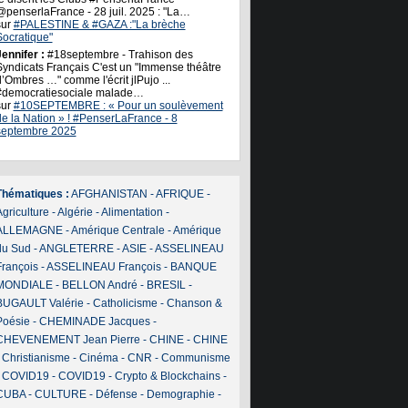
@penserlaFrance - 28 juil. 2025 : "La…
sur
#PALESTINE & #GAZA :"La brèche
Socratique"
ennifer :
#18septembre - Trahison des
Syndicats Français C'est un "Immense théâtre
’Ombres …" comme l'écrit jlPujo ...
#democratiesociale malade…
sur
#10SEPTEMBRE : « Pour un soulèvement
de la Nation » ! #PenserLaFrance - 8
septembre 2025
Thématiques :
AFGHANISTAN
-
AFRIQUE
-
griculture
-
Algérie
-
Alimentation
-
ALLEMAGNE
-
Amérique Centrale
-
Amérique
du Sud
-
ANGLETERRE
-
ASIE
-
ASSELINEAU
François
-
ASSELINEAU François
-
BANQUE
MONDIALE
-
BELLON André
-
BRESIL
-
BUGAULT Valérie
-
Catholicisme
-
Chanson &
Poésie
-
CHEMINADE Jacques
-
CHEVENEMENT Jean Pierre
-
CHINE
-
CHINE
-
Christianisme
-
Cinéma
-
CNR
-
Communisme
-
COVID19
-
COVID19
-
Crypto & Blockchains
-
CUBA
-
CULTURE
-
Défense
-
Demographie
-