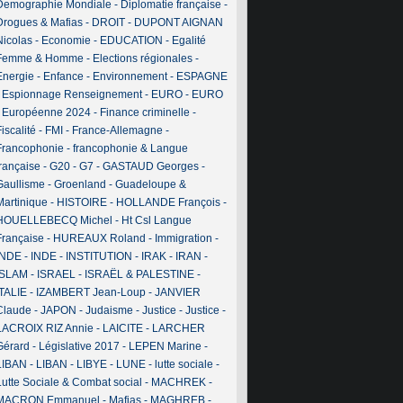
Demographie Mondiale
-
Diplomatie française
-
Drogues & Mafias
-
DROIT
-
DUPONT AIGNAN
Nicolas
-
Economie
-
EDUCATION
-
Egalité
Femme & Homme
-
Elections régionales
-
Energie
-
Enfance
-
Environnement
-
ESPAGNE
-
Espionnage Renseignement
-
EURO
-
EURO
-
Européenne 2024
-
Finance criminelle
-
iscalité
-
FMI
-
France-Allemagne
-
Francophonie
-
francophonie & Langue
française
-
G20
-
G7
-
GASTAUD Georges
-
Gaullisme
-
Groenland
-
Guadeloupe &
Martinique
-
HISTOIRE
-
HOLLANDE François
-
HOUELLEBECQ Michel
-
Ht Csl Langue
Française
-
HUREAUX Roland
-
Immigration
-
INDE
-
INDE
-
INSTITUTION
-
IRAK
-
IRAN
-
ISLAM
-
ISRAEL
-
ISRAËL & PALESTINE
-
ITALIE
-
IZAMBERT Jean-Loup
-
JANVIER
Claude
-
JAPON
-
Judaisme
-
Justice
-
Justice
-
LACROIX RIZ Annie
-
LAICITE
-
LARCHER
Gérard
-
Législative 2017
-
LEPEN Marine
-
LIBAN
-
LIBAN
-
LIBYE
-
LUNE
-
lutte sociale
-
Lutte Sociale & Combat social
-
MACHREK
-
MACRON Emmanuel
-
Mafias
-
MAGHREB
-