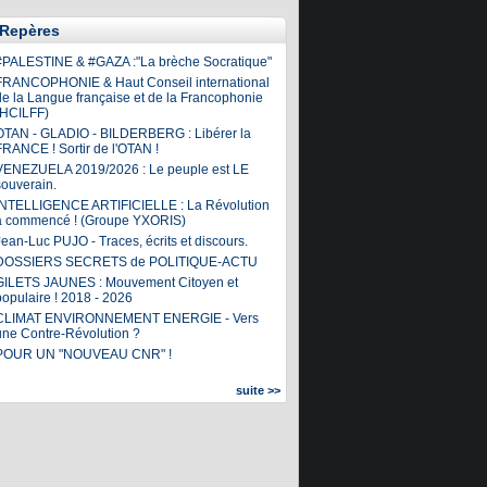
Repères
#PALESTINE & #GAZA :"La brèche Socratique"
FRANCOPHONIE & Haut Conseil international
de la Langue française et de la Francophonie
(HCILFF)
OTAN - GLADIO - BILDERBERG : Libérer la
FRANCE ! Sortir de l'OTAN !
VENEZUELA 2019/2026 : Le peuple est LE
souverain.
INTELLIGENCE ARTIFICIELLE : La Révolution
a commencé ! (Groupe YXORIS)
ean-Luc PUJO - Traces, écrits et discours.
DOSSIERS SECRETS de POLITIQUE-ACTU
GILETS JAUNES : Mouvement Citoyen et
populaire ! 2018 - 2026
CLIMAT ENVIRONNEMENT ENERGIE - Vers
une Contre-Révolution ?
POUR UN "NOUVEAU CNR" !
suite >>