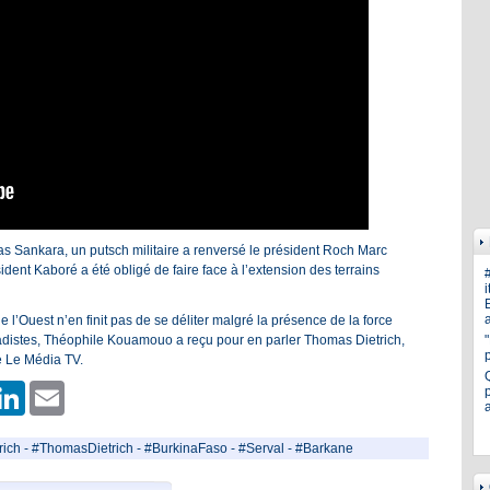
s Sankara, un putsch militaire a renversé le président Roch Marc
dent Kaboré a été obligé de faire face à l’extension des terrains
i
E
a
e l’Ouest n’en finit pas de se déliter malgré la présence de la force
hadistes, Théophile Kouamouo a reçu pour en parler Thomas Dietrich,
de Le Média TV.
er
hatsApp
LinkedIn
Email
p
rich
-
#ThomasDietrich
-
#BurkinaFaso
-
#Serval
-
#Barkane