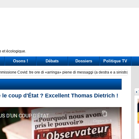
 et écologique.
Osons !
Débats
Dossiers
Politique TV
ssione Covid: tre ore di «arringa» piene di messaggi (a destra e a sinistra)
Prince
 le coup d'État ? Excellent Thomas Dietrich !