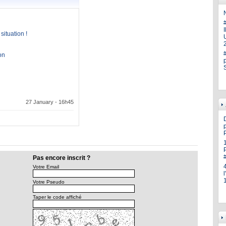
N
situation !
U
on
27 January - 16h45
p
Pas encore inscrit ?
Votre Email
Votre Pseudo
Taper le code affiché