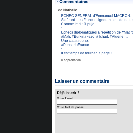
Commentaires
de Nathalie
ECHEC GENERAL d'Emmanuel MACRON.
Sidérant. Les Français ignorent tout de notre 
Comme le dit JLpujo...
*
Echecs diplomatiques a répétition de #Macr
#Mali, #BurkinaFaso, #Tchad, #Algerie …
Une catastrophe.
#PenserlaFrance
*
Il est temps de tourner la page !
0 approbation
Laisser un commentaire
Déjà inscrit ?
Votre Email
Votre Mot de passe