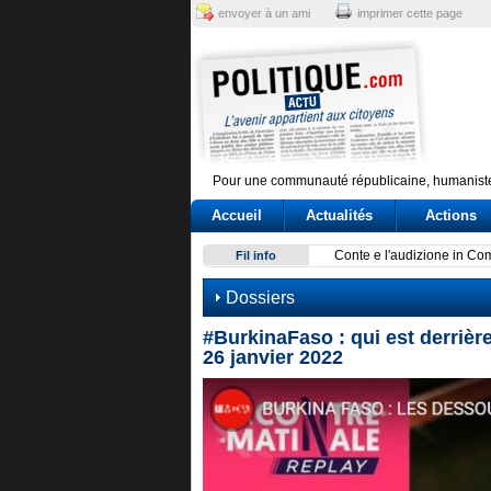
envoyer à un ami
imprimer cette page
Pour une communauté républicaine, humaniste
Accueil
Actualités
Actions
Conte e l'audizione in Commi
Fil info
Dossiers
#BurkinaFaso : qui est derrière
26 janvier 2022