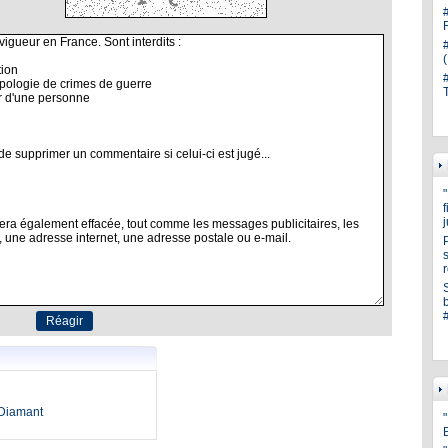
s
oDiamant
"