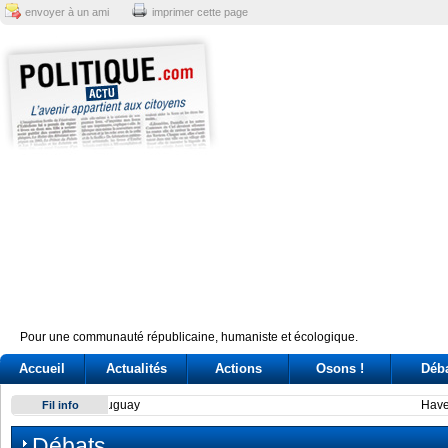
envoyer à un ami
imprimer cette page
Pour une communauté républicaine, humaniste et écologique.
Accueil
Actualités
Actions
Osons !
Déb
Have Tokyo and Seoul overcome their on-again, off-again d
Fil info
Débats