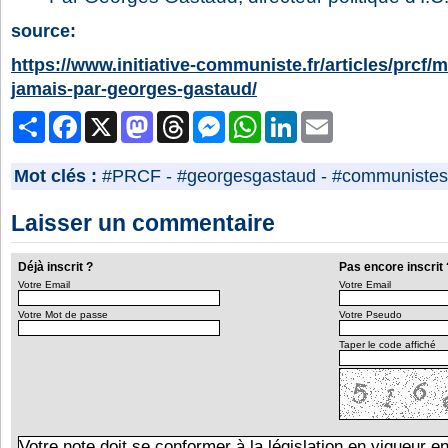
source:
https://www.initiative-communiste.fr/articles/prcf/
jamais-par-georges-gastaud/
Partager
Facebook
X
Mastodon
Threads
Messenger
WhatsApp
LinkedIn
Email
Mot clés :
#PRCF
-
#georgesgastaud
-
#communistes
Laisser un commentaire
Déjà inscrit ?
Pas encore inscrit 
Votre Email
Votre Email
Votre Mot de passe
Votre Pseudo
Taper le code affiché