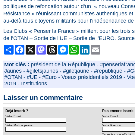
politiques de refondation autour d’un « nouveau Consei
Résistance » réunissant communistes authentiques et g
au-delà tous citoyens militants pour l’indépendance de
Les Clubs « Penser la France » militent pour les trois s
de l’OTAN – Sortie de l’UE – Sortie de l’EURO. Sourc
Partager
Facebook
X
Mastodon
Threads
Messenger
WhatsApp
LinkedIn
Email
Mot clés :
président de la République
-
#penserlafran
Jaunes
-
#giletsjaunes
-
#giletjaune
-
#republique
-
#G
#OTAN
-
#UE
-
#Euro
-
Voeux présidentiels 2019
-
Vo
2019
-
Institutions
Laisser un commentaire
Déjà inscrit ?
Pas encore inscrit 
Votre Email
Votre Email
Votre Mot de passe
Votre Pseudo
Taper le code affiché