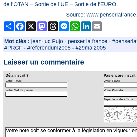
de l’OTAN – Sortie de l’UE – Sortie de l’EURO.
Source:
www.penserlafrance.
Partager
Facebook
X
Mastodon
Threads
Messenger
WhatsApp
LinkedIn
Email
Mot clés :
jean-luc Pujo
-
penser la france
-
#penserla
#PRCF
-
#referendum2005
-
#29mai2005
Laisser un commentaire
Déjà inscrit ?
Pas encore inscrit 
Votre Email
Votre Email
Votre Mot de passe
Votre Pseudo
Taper le code affiché