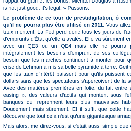
l'appât du gain et les bonus. Michael Douglas a raiso
is not just good, it's legal. » Passons.
Le problème de ce tour de prestidigitation, ô co
qu'il ne pourra plus être utilisé en 2011.
Vous allez
taux montent. La Fed perd donc tous les jours de l'arg
d'emprunts d'État qu'elle a avalés. Elle va sûrement en
avec un QE3 ou un QE4 mais elle ne pourra pa
intégralement les besoins d'emprunt de ses collègu
besoin que les marchés continuent à monter pour q
crise de Lehman a mis sa belle pyramide à terre. Geit
que les taux d'intérêt baissent pour qu'ils puissent co
dollars sans que les spectateurs s'aperçoivent de la s
Avec des matières premières en folie, du fait entre 
easing », des valeurs d'actifs qui montent sous l'ef
banques qui reprennent leurs plus mauvaises habi
Doucement mais sûrement. Et il suffit que cette ha
découvre que tout cela n'est qu'une gigantesque arnaq
Mais alors, me direz-vous, si c'était aussi simple que 