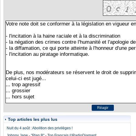
Top articles les plus lus
Nuit du 4 août : Abolition des privilèges !
Johnny Jane - "Plan B" - Top Français ©RadioDiamant