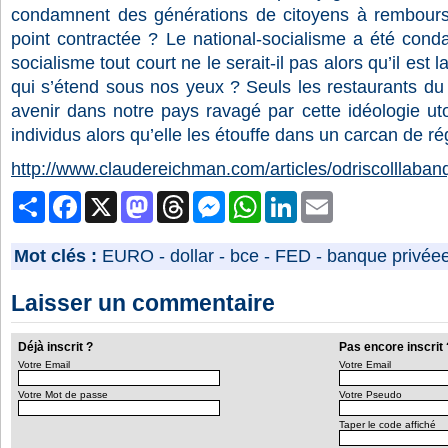
condamnent des générations de citoyens à rembourse
point contractée ? Le national-socialisme a été con
socialisme tout court ne le serait-il pas alors qu’il est 
qui s’étend sous nos yeux ? Seuls les restaurants du
avenir dans notre pays ravagé par cette idéologie uto
individus alors qu’elle les étouffe dans un carcan de r
http://www.claudereichman.com/articles/odriscolllaban
Partager
Facebook
X
Mastodon
Threads
Messenger
WhatsApp
LinkedIn
Email
Mot clés :
EURO
-
dollar
-
bce
-
FED
-
banque privée
Laisser un commentaire
Déjà inscrit ?
Pas encore inscrit 
Votre Email
Votre Email
Votre Mot de passe
Votre Pseudo
Taper le code affiché