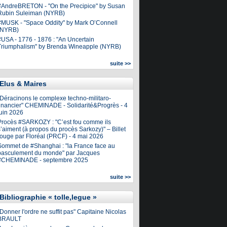
#AndreBRETON - "On the Precipice" by Susan
Rubin Suleiman (NYRB)
#MUSK - "Space Oddity" by Mark O’Connell
(NYRB)
#USA - 1776 - 1876 : "An Uncertain
Triumphalism" by Brenda Wineapple (NYRB)
suite >>
Elus & Maires
"Déracinons le complexe techno-militaro-
financier" CHEMINADE - Solidarité&Progrès - 4
juin 2026
Procès #SARKOZY : "C’est fou comme ils
’aiment (à propos du procès Sarkozy)" – Billet
rouge par Floréal (PRCF) - 4 mai 2026
Sommet de #Shanghai : "la France face au
basculement du monde" par Jacques
#CHEMINADE - septembre 2025
suite >>
Bibliographie « tolle,legue »
Donner l'ordre ne suffit pas" Capitaine Nicolas
BRAULT