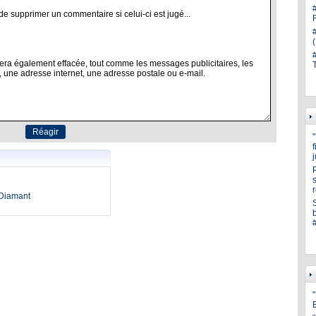
s
oDiamant
"