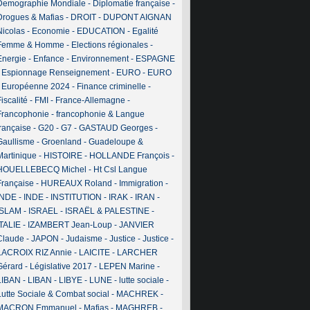
Demographie Mondiale
-
Diplomatie française
-
Drogues & Mafias
-
DROIT
-
DUPONT AIGNAN
Nicolas
-
Economie
-
EDUCATION
-
Egalité
Femme & Homme
-
Elections régionales
-
Energie
-
Enfance
-
Environnement
-
ESPAGNE
-
Espionnage Renseignement
-
EURO
-
EURO
-
Européenne 2024
-
Finance criminelle
-
iscalité
-
FMI
-
France-Allemagne
-
Francophonie
-
francophonie & Langue
française
-
G20
-
G7
-
GASTAUD Georges
-
Gaullisme
-
Groenland
-
Guadeloupe &
Martinique
-
HISTOIRE
-
HOLLANDE François
-
HOUELLEBECQ Michel
-
Ht Csl Langue
Française
-
HUREAUX Roland
-
Immigration
-
INDE
-
INDE
-
INSTITUTION
-
IRAK
-
IRAN
-
ISLAM
-
ISRAEL
-
ISRAËL & PALESTINE
-
ITALIE
-
IZAMBERT Jean-Loup
-
JANVIER
Claude
-
JAPON
-
Judaisme
-
Justice
-
Justice
-
LACROIX RIZ Annie
-
LAICITE
-
LARCHER
Gérard
-
Législative 2017
-
LEPEN Marine
-
LIBAN
-
LIBAN
-
LIBYE
-
LUNE
-
lutte sociale
-
Lutte Sociale & Combat social
-
MACHREK
-
MACRON Emmanuel
-
Mafias
-
MAGHREB
-