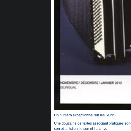
Un numéro exceptionnel sur les SONS !
Une douzaine de textes associant pratiques sonores
son et la fiction, le son et l’archive.