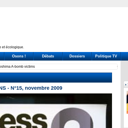
 et écologique.
Osons !
Débats
Dossiers
Politique TV
ssione Covid: tre ore di «arringa» piene di messaggi (a destra e a sinistra)
Prince
S - N°15, novembre 2009