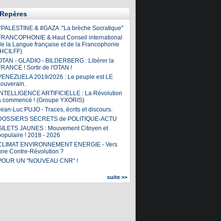
Repères
#PALESTINE & #GAZA :"La brèche Socratique"
FRANCOPHONIE & Haut Conseil international
de la Langue française et de la Francophonie
(HCILFF)
OTAN - GLADIO - BILDERBERG : Libérer la
FRANCE ! Sortir de l'OTAN !
VENEZUELA 2019/2026 : Le peuple est LE
souverain.
INTELLIGENCE ARTIFICIELLE : La Révolution
a commencé ! (Groupe YXORIS)
ean-Luc PUJO - Traces, écrits et discours.
DOSSIERS SECRETS de POLITIQUE-ACTU
GILETS JAUNES : Mouvement Citoyen et
populaire ! 2018 - 2026
CLIMAT ENVIRONNEMENT ENERGIE - Vers
une Contre-Révolution ?
POUR UN "NOUVEAU CNR" !
suite >>