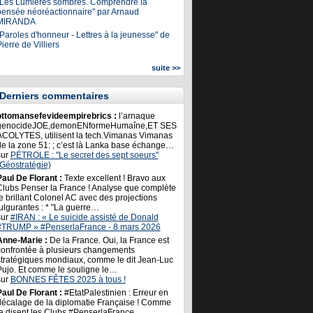
"Les Lumières sombres. Comprendre la
pensée néoréactionnaire" par Arnaud
MIRANDA
Paroles d'honneur - Lettres à la jeunesse" de
ierre de Villiers
suite >>
Derniers commentaires
ottomansefevideempirebrics :
l’arnaque
genocideJOE,demonENformeHumaîne,ET SES
ACOLYTES, utilisent la tech.Vimanas Vimanas
de la zone 51: ; c’est là Lanka base échange…
sur
PÉTROLE : "Le secret des sept soeurs"
(Géostratégie)
Paul De Florant :
Texte excellent ! Bravo aux
Clubs Penser la France ! Analyse que complète
e brillant Colonel AC avec des projections
ulgurantes : * "La guerre…
sur
#IRAN : « Le suicide assisté de Donald
#TRUMP » #PenserlaFrance - 8 mars 2026
Anne-Marie :
De la France. Oui, la France est
confrontée à plusieurs changements
stratégiques mondiaux, comme le dit Jean-Luc
Pujo. Et comme le souligne le…
sur
BONNES FÊTES 2025 à tous !
Paul De Florant :
#EtatPalestinien : Erreur en
décalage de la diplomatie Française ! Comme
le disent les Clubs #PenserlaFrance