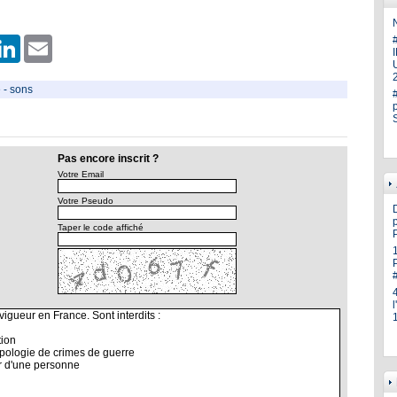
N
er
hatsApp
LinkedIn
Email
U
e
-
sons
Pas encore inscrit ?
Votre Email
Votre Pseudo
p
Taper le code affiché