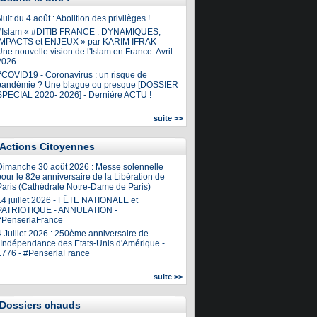
uit du 4 août : Abolition des privilèges !
#Islam « #DITIB FRANCE : DYNAMIQUES,
IMPACTS et ENJEUX » par KARIM IFRAK -
ne nouvelle vision de l'Islam en France. Avril
2026
#COVID19 - Coronavirus : un risque de
pandémie ? Une blague ou presque [DOSSIER
SPECIAL 2020- 2026] - Dernière ACTU !
suite >>
Actions Citoyennes
Dimanche 30 août 2026 : Messe solennelle
our le 82e anniversaire de la Libération de
Paris (Cathédrale Notre-Dame de Paris)
14 juillet 2026 - FÊTE NATIONALE et
PATRIOTIQUE - ANNULATION -
#PenserlaFrance
4 Juillet 2026 : 250ème anniversaire de
l'Indépendance des Etats-Unis d'Amérique -
1776 - #PenserlaFrance
suite >>
Dossiers chauds