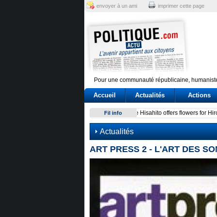
envoyer à un ami
imprimer cette page
Pour une communauté républicaine, humaniste
Accueil
Actualités
Actions
Conte e l'audizione in Commi
Fil info
Actualités
ART PRESS 2 - L'ART DES SON