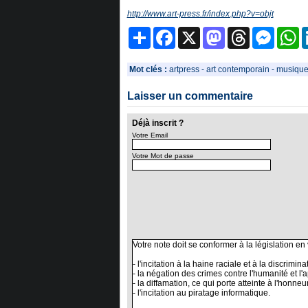
http://www.art-press.fr/index.php?v=objt
Partager
Facebook
X
Mastodon
Threads
Messeng
W
Mot clés :
artpress
-
art contemporain
-
musiqu
Laisser un commentaire
Déjà inscrit ?
Votre Email
Votre Mot de passe