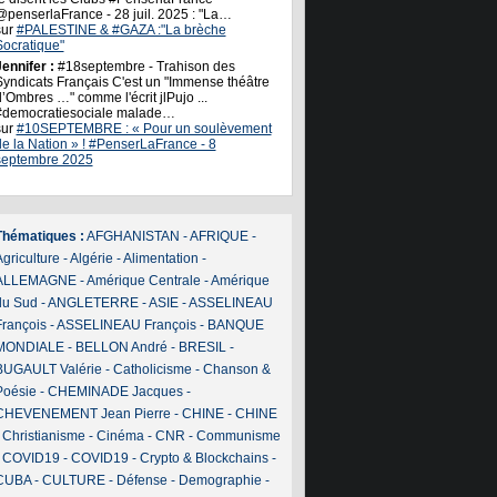
@penserlaFrance - 28 juil. 2025 : "La…
sur
#PALESTINE & #GAZA :"La brèche
Socratique"
ennifer :
#18septembre - Trahison des
Syndicats Français C'est un "Immense théâtre
’Ombres …" comme l'écrit jlPujo ...
#democratiesociale malade…
sur
#10SEPTEMBRE : « Pour un soulèvement
de la Nation » ! #PenserLaFrance - 8
septembre 2025
Thématiques :
AFGHANISTAN
-
AFRIQUE
-
griculture
-
Algérie
-
Alimentation
-
ALLEMAGNE
-
Amérique Centrale
-
Amérique
du Sud
-
ANGLETERRE
-
ASIE
-
ASSELINEAU
François
-
ASSELINEAU François
-
BANQUE
MONDIALE
-
BELLON André
-
BRESIL
-
BUGAULT Valérie
-
Catholicisme
-
Chanson &
Poésie
-
CHEMINADE Jacques
-
CHEVENEMENT Jean Pierre
-
CHINE
-
CHINE
-
Christianisme
-
Cinéma
-
CNR
-
Communisme
-
COVID19
-
COVID19
-
Crypto & Blockchains
-
CUBA
-
CULTURE
-
Défense
-
Demographie
-