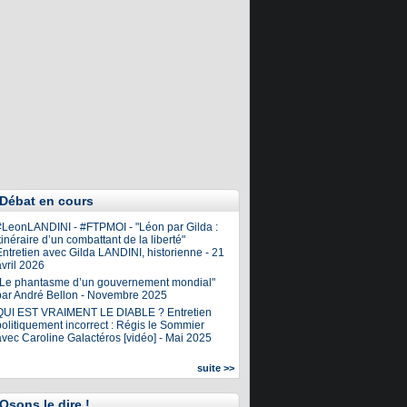
Débat en cours
#LeonLANDINI - #FTPMOI - "Léon par Gilda :
tinéraire d’un combattant de la liberté"
ntretien avec Gilda LANDINI, historienne - 21
vril 2026
"Le phantasme d’un gouvernement mondial"
par André Bellon - Novembre 2025
QUI EST VRAIMENT LE DIABLE ? Entretien
olitiquement incorrect : Régis le Sommier
avec Caroline Galactéros [vidéo] - Mai 2025
suite >>
Osons le dire !